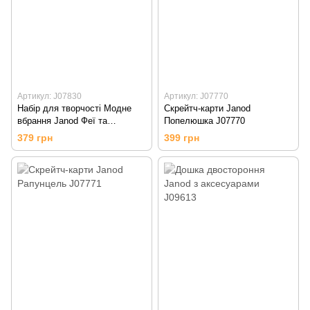
Артикул: J07830
Артикул: J07770
Набір для творчості Модне
Скрейтч-карти Janod
вбрання Janod Феї та
Попелюшка J07770
єдинороги J07830
379 грн
399 грн