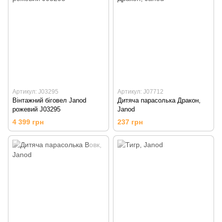
Артикул: J03295
Артикул: J07712
Вінтажний біговел Janod
Дитяча парасолька Дракон,
рожевий J03295
Janod
4 399 грн
237 грн