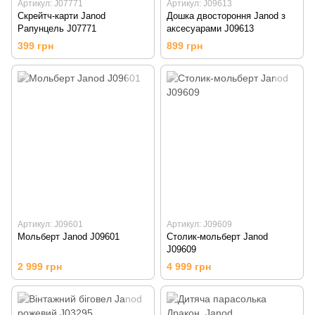
Артикул: J07771
Артикул: J09613
Скрейтч-карти Janod
Дошка двостороння Janod з
Рапунцель J07771
аксесуарами J09613
399 грн
899 грн
Артикул: J09601
Артикул: J09609
Мольберт Janod J09601
Столик-мольберт Janod
J09609
2 999 грн
4 999 грн