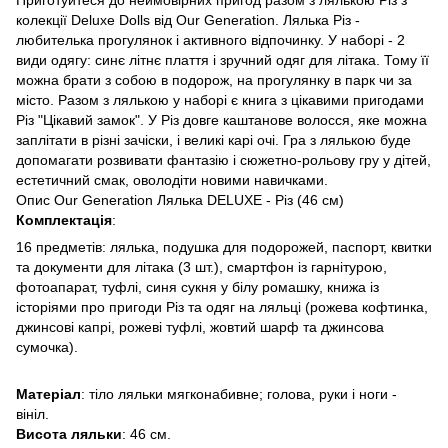
колекції Deluxe Dolls від Our Generation. Лялька Різ -
любителька прогулянок і активного відпочинку. У наборі - 2
види одягу: синє літнє плаття і зручний одяг для літака. Тому її
можна брати з собою в подорож, на прогулянку в парк чи за
місто. Разом з лялькою у наборі є книга з цікавими пригодами
Різ "Цікавий замок". У Різ довге каштанове волосся, яке можна
заплітати в різні зачіски, і великі карі очі. Гра з лялькою буде
допомагати розвивати фантазію і сюжетно-рольову гру у дітей,
естетичний смак, оволодіти новими навичками.
Опис Our Generation Лялька DELUXE - Різ (46 см)
Комплектація
:
16 предметів: лялька, подушка для подорожей, паспорт, квитки
та документи для літака (3 шт.), смартфон із гарнітурою,
фотоапарат, туфлі, синя сукня у білу ромашку, книжа із
історіями про пригоди Різ та одяг на ляльці (рожева кофтинка,
джинсові капрі, рожеві туфлі, жовтий шарф та джинсова
сумочка).
Матеріал
: тіло ляльки мягконабивне; голова, руки і ноги -
вініл.
Висота ляльки
: 46 см.