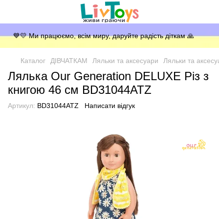
💙💛 Ми працюємо, всім миру, даруйте радість діткам 🙏
Каталог
ДІВЧАТКАМ
Ляльки та аксесуари
Ляльки та аксесу
Лялька Our Generation DELUXE Різ з
книгою 46 см BD31044ATZ
Артикул:
BD31044ATZ
Написати відгук