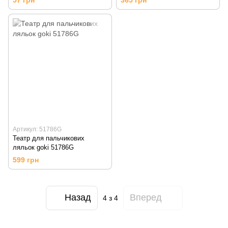
Артикул: 51786G
Театр для пальчикових
ляльок goki 51786G
599 грн
Назад
Вперед
4
з 4