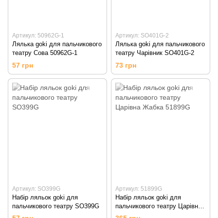
Артикул: 50962G-1
Артикул: SO401G-2
Лялька goki для пальчикового
Лялька goki для пальчикового
театру Сова 50962G-1
театру Чарівник SO401G-2
57 грн
73 грн
Артикул: SO399G
Артикул: 51899G
Набір ляльок goki для
Набір ляльок goki для
пальчикового театру SO399G
пальчикового театру Царівна
Жабка 51899G
57 грн
365 грн