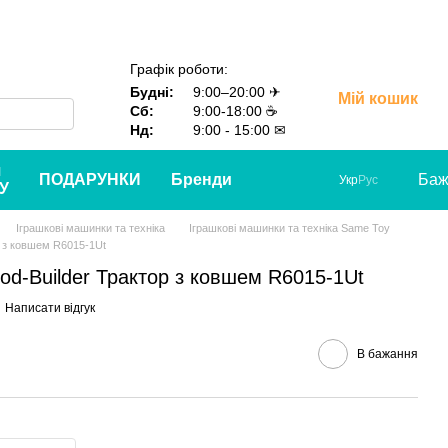
Графік роботи:
Будні:
9:00–20:00 ✈
Мій кошик
Сб:
9:00-18:00 ☕
Нд:
9:00 - 15:00 ✉
я
ПОДАРУНКИ
Бренди
Баж
Укр
Рус
У
Іграшкові машинки та техніка
Іграшкові машинки та техніка Same Toy
 з ковшем R6015-1Ut
d-Builder Трактор з ковшем R6015-1Ut
Написати відгук
В бажання