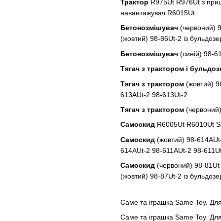
Трактор
R975Ut R976Ut з при
навантажувач R6015Ut
Бетонозмішувач
(червоний) 9
(жовтий) 98-86Ut-2 із бульдоз
Бетоно
змішувач
(синій) 98-6
Тягач з трактором і бульдо
Тягач з трактором
(жовтий) 9
613AUt-2 98-613Ut-2
Тягач з трактором
(червоний)
Самоскид
R6005Ut R6010Ut S
Самоскид
(жовтий) 98-614AUt-
614AUt-2 98-611AUt-2 98-611U
Самоскид
(червоний) 98-81Ut-
(жовтий) 98-87Ut-2 із бульдоз
Саме та іграшка Same Toy. Для
Саме та іграшка Same Toy. Для 