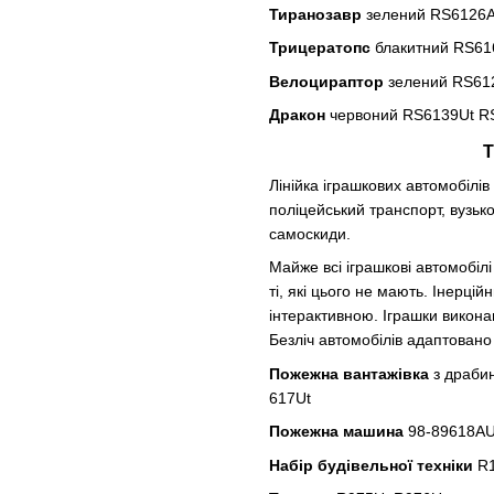
Тиранозавр
зелений RS6126
Трицератопс
блакитний RS61
Велоцираптор
зелений RS61
Дракон
червоний RS6139Ut R
Т
Лінійка іграшкових автомобіл
поліцейський транспорт, вузько
самоскиди.
Майже всі іграшкові автомобілі 
ті, які цього не мають. Інерці
інтерактивною. Іграшки викона
Безліч автомобілів адаптовано 
Пожежна вантажівка
з драбин
617Ut
Пожежна машина
98-89618AUt
Набір будівельної техніки
R1