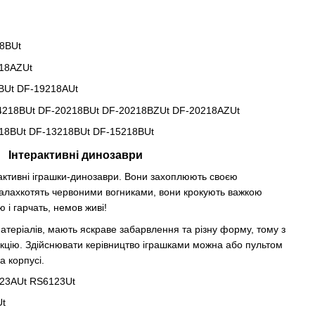
8BUt
18AZUt
BUt DF-19218AUt
218BUt DF-20218BUt DF-20218BZUt DF-20218AZUt
18BUt DF-13218BUt DF-15218BUt
Інтерактивні динозаври
ктивні іграшки-динозаври. Вони захоплюють своєю
в палахкотять червоними вогниками, вони крокують важкою
ю і гарчать, немов живі!
матеріалів, мають яскраве забарвлення та різну форму, тому з
екцію. Здійснювати керівництво іграшками можна або пультом
а корпусі.
23AUt RS6123Ut
Ut