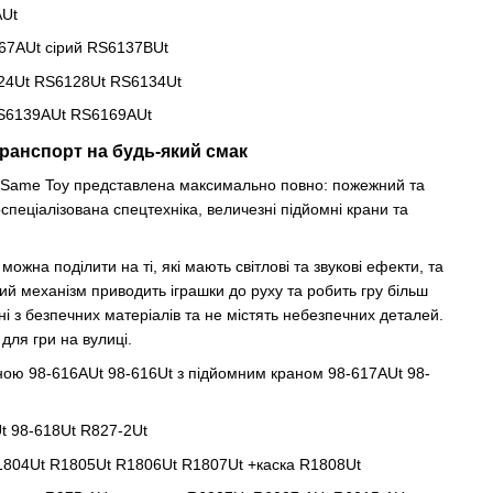
AUt
67AUt сірий RS6137BUt
24Ut RS6128Ut RS6134Ut
S6139AUt RS6169AUt
ранспорт на будь-який смак
ів Same Toy представлена максимально повно: пожежний та
спеціалізована спецтехніка, величезні підйомні крани та
можна поділити на ті, які мають світлові та звукові ефекти, та
йний механізм приводить іграшки до руху та робить гру більш
ні з безпечних матеріалів та не містять небезпечних деталей.
для гри на вулиці.
ою 98-616AUt 98-616Ut з підйомним краном 98-617AUt 98-
 98-618Ut R827-2Ut
804Ut R1805Ut R1806Ut R1807Ut +каска R1808Ut