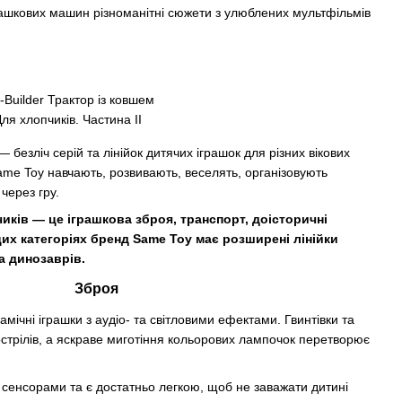
ашкових машин різноманітні сюжети з улюблених мультфільмів
uilder Трактор із ковшем
безліч серій та лінійок дитячих іграшок для різних вікових
 Same Toy навчають, розвивають, веселять, організовують
через гру.
иків — це іграшкова зброя, транспорт, доісторичні
их категоріях бренд Same Toy має розширені лінійки
а динозаврів.
Зброя
мічні іграшки з аудіо- та світловими ефектами. Гвинтівки та
стрілів, а яскраве миготіння кольорових лампочок перетворює
 сенсорами та є достатньо легкою, щоб не заважати дитині