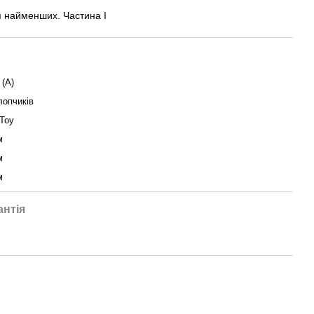
я найменших. Частина I
 (А)
лопчиків
Toy
м
м
м
антія