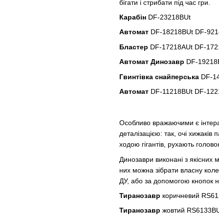
бігати і стрибати під час гри.
Карабін
DF-23218BUt
Автомат
DF-18218BUt DF-921
Бластер
DF-17218AUt DF-172
Автомат Динозавр
DF-19218
Гвинтівка снайперська
DF-14
Автомат
DF-11218BUt DF-122
Особливо вражаючими є інтера
деталізацією: так, очі хижакі
ходою гігантів, рухають голово
Динозаври виконані з якісних 
них можна зібрати власну кол
ДУ, або за допомогою кнопок н
Тиранозавр
коричневий RS61
Тиранозавр
жовтий RS6133B