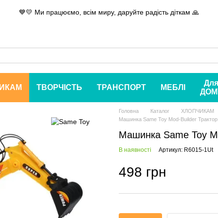
💙💛 Ми працюємо, всім миру, даруйте радість діткам 🙏
Дл
ИКАМ
ТВОРЧІСТЬ
ТРАНСПОРТ
МЕБЛІ
ДОМ
Головна
Каталог
ХЛОПЧИКАМ
Машинка Same Toy Mod-Builder Трактор
Машинка Same Toy Mo
В наявності
Артикул: R6015-1Ut
498 грн