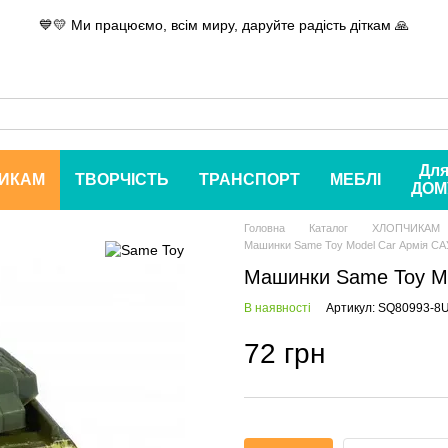
💙💛 Ми працюємо, всім миру, даруйте радість діткам 🙏
Дл
ИКАМ
ТВОРЧІСТЬ
ТРАНСПОРТ
МЕБЛІ
ДОМ
Головна
Каталог
ХЛОПЧИКАМ
Машинки Same Toy Model Car Армія СА
Машинки Same Toy Mo
В наявності
Артикул: SQ80993-8U
72 грн