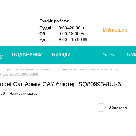
Графік роботи:
Будні:
9:00–20:00 ✈
Мій кошик
Сб:
9:00-18:00 ☕
Нд:
9:00 - 15:00 ✉
я
ПОДАРУНКИ
Бренди
Баж
Укр
Рус
У
Іграшкові машинки та техніка
Іграшкові машинки та техніка Same Toy
У блістер SQ80993-8Ut-6
del Car Армія САУ блістер SQ80993-8Ut-6
t-6
Написати відгук
В бажання