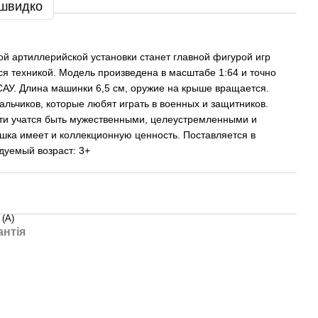
 швидко
й артиллерийской установки станет главной фигурой игр
я техникой. Модель произведена в масштабе 1:64 и точно
САУ. Длина машинки 6,5 см, оружие на крыше вращается.
альчиков, которые любят играть в военных и защитников.
ети учатся быть мужественными, целеустремленными и
шка имеет и коллекционную ценность. Поставляется в
дуемый возраст: 3+
 (А)
антія