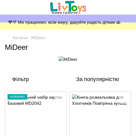
💙💛 Ми працюємо, всім миру, даруйте радість діткам 🙏
Каталог
MiDeer
MiDeer
Фільтр
За популярністю
НОВИНКА