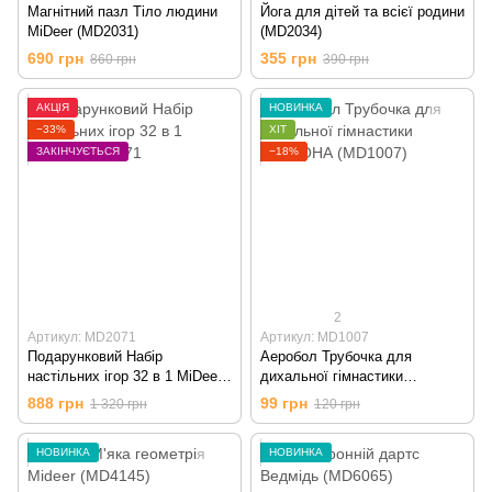
Магнітний пазл Тіло людини
Йога для дітей та всієї родини
MiDeer (MD2031)
(MD2034)
690 грн
355 грн
860 грн
390 грн
АКЦІЯ
НОВИНКА
−33%
ХІТ
ЗАКІНЧУЄТЬСЯ
−18%
2
Артикул: MD2071
Артикул: MD1007
Подарунковий Набір
Аеробол Трубочка для
настільних ігор 32 в 1 MiDeer
дихальної гімнастики
MD2071
ЧЕРВОНА (MD1007)
888 грн
99 грн
1 320 грн
120 грн
НОВИНКА
НОВИНКА