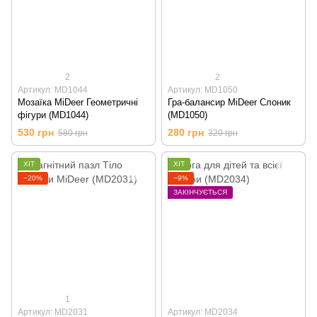
2
2
Артикул: MD1044
Артикул: MD1050
Мозаїка MiDeer Геометричні
Гра-балансир MiDeer Слоник
фігури (MD1044)
(MD1050)
530 грн
280 грн
580 грн
320 грн
ХІТ
ХІТ
−20%
−9%
ЗАКІНЧУЄТЬСЯ
1
Артикул: MD2031
Артикул: MD2034