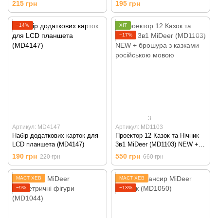
215 грн
195 грн
−14%
ХІТ
−17%
3
Артикул: MD4147
Артикул: MD1103
Набір додаткових карток для
Проектор 12 Казок та Нічник
LCD планшета (MD4147)
3в1 MiDeer (MD1103) NEW +
брошура з казками російською
190 грн
550 грн
220 грн
660 грн
мовою
МАСТ ХЕВ
МАСТ ХЕВ
−9%
−13%