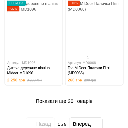
НОВИНКА
−10%
−32%
1
Артикул: MD1096
Артикул: MD0068
Дитяче деревяне піаніно
Гра MiDeer Палички Піггі
Mideer MD1096
(MD0068)
2 250 грн
260 грн
3 290 грн
290 грн
Показати ще 20 товарів
Назад
Вперед
1
з 5