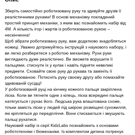
Зберіть самостійно роботизовану руку та здивуйте друзів її
реалістичними рухами! В основі механізму покладений
простий принцип механіки, з яким вас познайомить набір від
4М. А кількість ігор і жартів із роботизованою рукою –
нескінченна!
Щоб зібрати роботизовану руку, вам додатково знадобляться
ножиці. Уважно дотримуйтесь інструкцій з наукового набору, і
ви легко розберетеся з роботою механізму. Рухи руки
виглядають дуже реалістично. Ви зможете ворушити її
пальцями, стиснути їх у кулак і навіть підняти невеликі
предмети. Сховайте свою руку до рукава та замініть її
роботизованою. Потисніть руку своєму другу або помахайте
здивованій сусідці!
У роботизованій руці на кінчику кожного пальця закріплена
ліска. Коли ви тягнете одне з кілець, ліска всередині пальця
натягується і рухає його. Людська рука влаштована схоже,
тільки замість ліски у людей під шкірою розміщені сухожилля,
які кріпляться до передпліччя. Вони стискаються і змушують
пальці рухатися.
Науковий набір із серії KidzLabs познайомить з основами
робототехніки і біомеханіки. Із комплектом дитина потренує