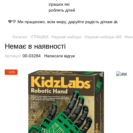
💙💛 Ми працюємо, всім миру, даруйте радість діткам 🙏
Каталог
ІГРАШКИ
Наукові набори
Наукові набори 4M
Нема
Немає в наявності
Артикул:
00-03284
Написати відгук
−10%