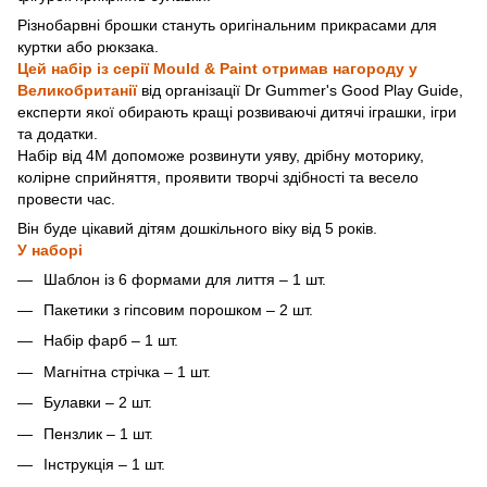
Різнобарвні брошки стануть оригінальним прикрасами для
куртки або рюкзака.
Цей набір із серії Mould & Paint отримав нагороду у
Великобританії
від організації Dr Gummer's Good Play Guide,
експерти якої обирають кращі розвиваючі дитячі іграшки, ігри
та додатки.
Набір від 4М допоможе розвинути уяву, дрібну моторику,
колірне сприйняття, проявити творчі здібності та весело
провести час.
Він буде цікавий дітям дошкільного віку від 5 років.
У наборі
Шаблон із 6 формами для лиття – 1 шт.
Пакетики з гіпсовим порошком – 2 шт.
Набір фарб – 1 шт.
Магнітна стрічка – 1 шт.
Булавки – 2 шт.
Пензлик – 1 шт.
Інструкція – 1 шт.