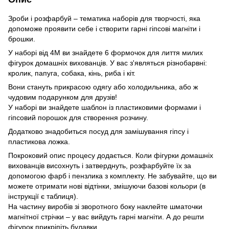
Зроби і розфарбуй – тематика наборів для творчості, яка
допоможе проявити себе і створити гарні гіпсові магніти і
брошки.
У наборі від 4М ви знайдете 6 формочок для лиття милих
фігурок домашніх вихованців. У вас з'являться різнобарвні:
кролик, папуга, собака, кінь, риба і кіт.
Вони стануть прикрасою одягу або холодильника, або ж
чудовим подарунком для друзів!
У наборі ви знайдете шаблон із пластиковими формами і
гіпсовий порошок для створення розчину.
Додатково знадобиться посуд для замішування гіпсу і
пластикова ложка.
Покроковий опис процесу додається. Коли фігурки домашніх
вихованців висохнуть і затверднуть, розфарбуйте їх за
допомогою фарб і пензлика з комплекту. Не забувайте, що ви
можете отримати нові відтінки, змішуючи базові кольори (в
інструкції є таблиця).
На частину виробів зі зворотного боку наклейте шматочки
магнітної стрічки – у вас вийдуть гарні магніти. А до решти
фігурок прикріпіть булавки.