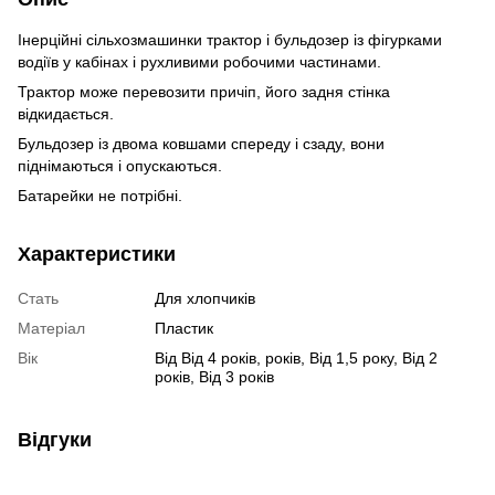
Інерційні сільхозмашинки трактор і бульдозер із фігурками
водіїв у кабінах і рухливими робочими частинами.
Трактор може перевозити причіп, його задня стінка
відкидається.
Бульдозер із двома ковшами спереду і сзаду, вони
піднімаються і опускаються.
Батарейки не потрібні.
Характеристики
Стать
Для хлопчиків
Матеріал
Пластик
Вік
Від Від 4 років, років, Від 1,5 року, Від 2
років, Від 3 років
Відгуки