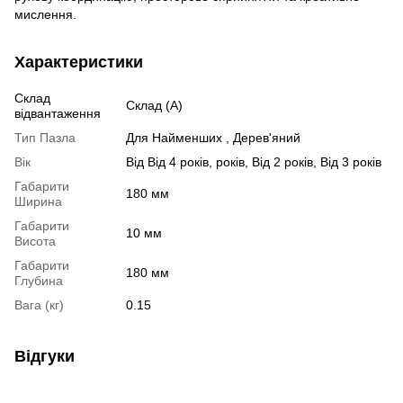
мислення.
Характеристики
Склад
Склад (А)
відвантаження
Тип Пазла
Для Найменших , Дерев'яний
Вік
Від Від 4 років, років, Від 2 років, Від 3 років
Габарити
180 мм
Ширина
Габарити
10 мм
Висота
Габарити
180 мм
Глубина
Вага (кг)
0.15
Відгуки