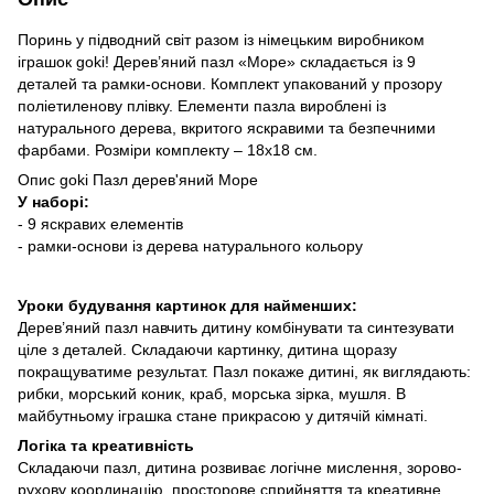
Поринь у підводний світ разом із німецьким виробником
іграшок goki! Дерев’яний пазл «Море» складається із 9
деталей та рамки-основи. Комплект упакований у прозору
поліетиленову плівку. Елементи пазла вироблені із
натурального дерева, вкритого яскравими та безпечними
фарбами. Розміри комплекту – 18х18 см.
Опис goki Пазл дерев'яний Море
У наборі:
- 9 яскравих елементів
- рамки-основи із дерева натурального кольору
Уроки будування картинок для найменших:
Дерев’яний пазл навчить дитину комбінувати та синтезувати
ціле з деталей. Складаючи картинку, дитина щоразу
покращуватиме результат. Пазл покаже дитині, як виглядають:
рибки, морський коник, краб, морська зірка, мушля. В
майбутньому іграшка стане прикрасою у дитячій кімнаті.
Логіка та креативність
Складаючи пазл, дитина розвиває логічне мислення, зорово-
рухову координацію, просторове сприйняття та креативне