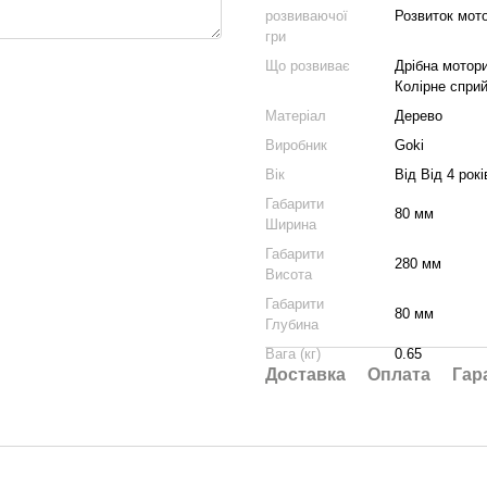
розвиваючої
Розвиток мото
гри
Що розвиває
Дрібна мотори
Колірне сприй
Матеріал
Дерево
Виробник
Goki
Вік
Від Від 4 рокі
Габарити
80 мм
Ширина
Габарити
280 мм
Висота
Габарити
80 мм
Глубина
Вага (кг)
0.65
Доставка
Оплата
Гар