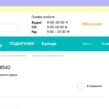
Графік роботи:
Будні:
9:00–20:00 ✈
Мій кошик
Сб:
9:00-18:00 ☕
Нд:
9:00 - 15:00 ✉
я
ПОДАРУНКИ
Бренди
Баж
Укр
Рус
У
Іграшки для малюкiв
Іграшки для малюкiв Goki
58542
исати відгук
В бажання