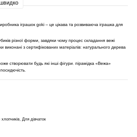
 швидко
иробника іграшок goki – це цікава та розвиваюча іграшка для
кубиків різної форми, завдяки чому процес складання вежі
ки виконані з сертифікованих матеріалів: натурального дерева
оже створювати будь які інші фігури. пірамідка «Вежа»
 посидючість.
 хлопчиків, Для дівчаток