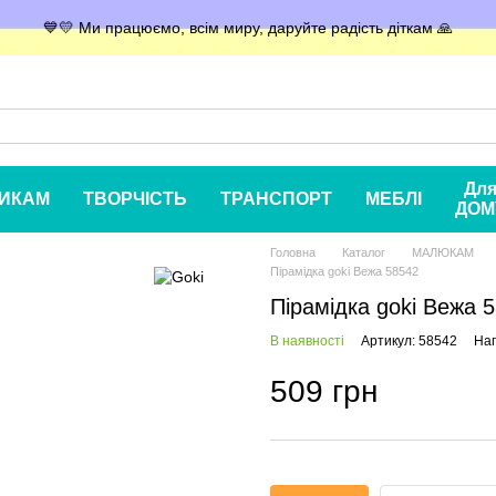
💙💛 Ми працюємо, всім миру, даруйте радість діткам 🙏
Дл
ИКАМ
ТВОРЧІСТЬ
ТРАНСПОРТ
МЕБЛІ
ДОМ
Головна
Каталог
МАЛЮКАМ
Пірамідка goki Вежа 58542
Пірамідка goki Вежа 
В наявності
Артикул: 58542
Нап
509 грн