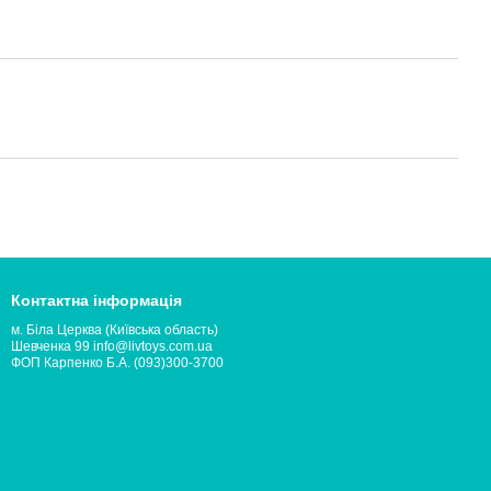
Контактна інформація
м. Біла Церква (Київська область)
Шевченка 99 info@livtoys.com.ua
ФОП Карпенко Б.А. (093)300-3700