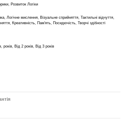
рики, Розвиток Логіки
ка, Логічне мислення, Візуальне сприйняття, Тактильні відчуття,
няття, Креативність, Пам'ять, Посидючість, Творчі здібності
в, років, Від 2 років, Від 3 років
антія