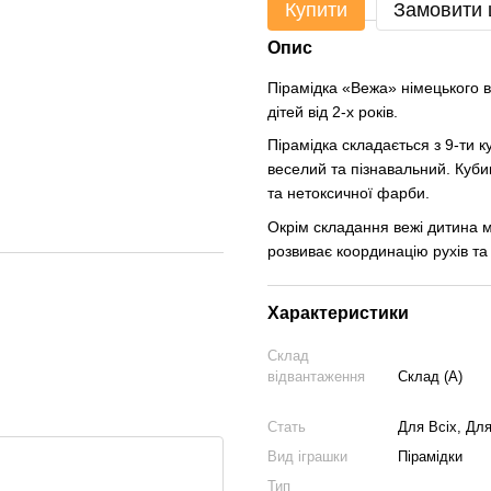
Купити
Замовити
Опис
Пірамідка «Вежа» німецького в
дітей від 2-х років.
Пірамідка складається з 9-ти 
веселий та пізнавальний. Куби
та нетоксичної фарби.
Окрім складання вежі дитина м
розвиває координацію рухів та
Характеристики
Склад
відвантаження
Склад (А)
Стать
Для Всіх, Для
Вид іграшки
Пірамідки
Тип