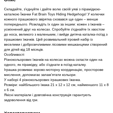
Складайте, з'єднуйте і дайте волю своїй уяві з пірамідкою-
каталкою Їжачки Fat Brain Toys Hiding Hedgehogs! У колючки
кожного іграшкового звірятка сховався ще один – менше
попереднього. Розкладіть їх один за іншим: кожен з їжачків –
усміхнений друг на колесах. Спробуйте з'єднайте їх хвостом
до носа, великого з маленьким, і вийде дитяча каталка-поїзд з
іграшкових їжачків. Цей розвивальний ігровий набір із
веселими і доброзичливими лісовими мешканцями створений
для дітей від 18 місяців.
Особливості
Різнокольорових їжачків на колесах можна скласти один на
одного, як пірамідку, або з'єднати в поїзд-каталку.
Іграшка розвиває зорово-моторну координацію, просторове
мислення, допомагає запам'ятати кольори.
У наборі 4 різнокольорових іграшкових їжачка.
Розміри: найбільшого їжака 21 х 12 х 12 см, найменшого 11 х 8
х 6 см.
Якісні матеріали і довговічна конструкція гарантують
задоволення від гри.