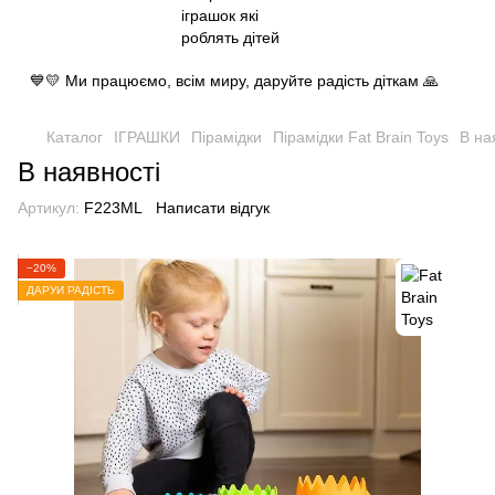
💙💛 Ми працюємо, всім миру, даруйте радість діткам 🙏
Каталог
ІГРАШКИ
Пірамідки
Пірамідки Fat Brain Toys
В на
В наявності
Артикул:
F223ML
Написати відгук
−20%
ДАРУЙ РАДІСТЬ