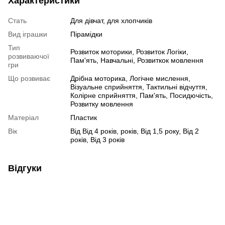
Характеристики
Стать
Для дівчат, для хлопчиків
Вид іграшки
Пірамідки
Тип
Розвиток моторики, Розвиток Логіки,
розвиваючої
Пам'ять, Навчальні, Розвиткок мовлення
гри
Що розвиває
Дрібна моторика, Логічне мислення,
Візуальне сприйняття, Тактильні відчуття,
Колірне сприйняття, Пам'ять, Посидючість,
Розвитку мовлення
Матеріал
Пластик
Вік
Від Від 4 років, років, Від 1,5 року, Від 2
років, Від 3 років
Відгуки