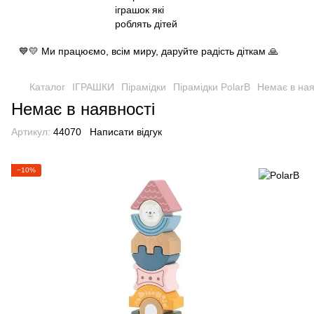
💙💛 Ми працюємо, всім миру, даруйте радість діткам 🙏
Каталог
ІГРАШКИ
Пірамідки
Пірамідки PolarB
Немає в ная
Немає в наявності
Артикул:
44070
Написати відгук
−10%