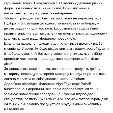
стриманих тонах. Складається з 11 великих деталей різних
форм, які з'єднуються, наче пазли. Вони виконані в
пастельних кольорах, деякі незабарвлені.
Зібрати пірамідку потрібно так, щоб вона не перекинулася.
Підібрати блоки один до одного та врівноважити будову –
цікаве завдання для малюків. Ця розвивальна дерев'яна
іграшка вирізняється закругленими елементами, згладженими
краями, гладко відшліфованою поверхнею.
Башточка ідеально підходить для хлопчиків і дівчаток від 18
місяців до 3 років. Їм буде цікаво вивчати іграшку, розгойдувати
її та балансувати. А батьки, у свою чергу, зможуть спокійно
провести час поряд і насолодитися корисною зайнятістю
дітей.
За допомогою таких ігор малюки активно тренують дрібну
моторику, покращують зорово-моторну координацію, вчаться
логічно мислити та співвідносити частини з цілим.
Дерев'яна пірамідка-балансир Viga Toys серії PolarB
виготовлена з деревини, яка легко переробляється та не
засмічує навколишнє середовище. Іграшка відповідає
стандартам безпеки EN71 та ASTM. Розміри готової пірамідки:
24 х 3 х 7 см. Чудово поєднується з будь-якими виховними
методиками.