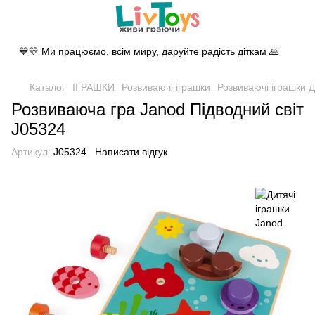
💙💛 Ми працюємо, всім миру, даруйте радість діткам 🙏
Каталог
ІГРАШКИ
Розвиваючі іграшки
Розвиваючі іграшки Д
Розвиваюча гра Janod Підводний світ
J05324
Артикул:
J05324
Написати відгук