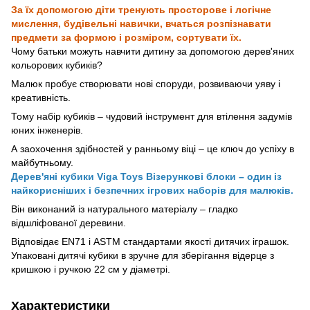
За їх допомогою діти тренують просторове і логічне
мислення, будівельні навички, вчаться розпізнавати
предмети за формою і розміром, сортувати їх.
Чому батьки можуть навчити дитину за допомогою дерев'яних
кольорових кубиків?
Малюк пробує створювати нові споруди, розвиваючи уяву і
креативність.
Тому набір кубиків – чудовий інструмент для втілення задумів
юних інженерів.
А заохочення здібностей у ранньому віці – це ключ до успіху в
майбутньому.
Дерев'яні кубики Viga Toys Візерункові блоки – один із
найкорисніших і безпечних ігрових наборів для малюків.
Він виконаний із натурального матеріалу – гладко
відшліфованої деревини.
Відповідає EN71 і ASTM стандартами якості дитячих іграшок.
Упаковані дитячі кубики в зручне для зберігання відерце з
кришкою і ручкою 22 см у діаметрі.
Характеристики