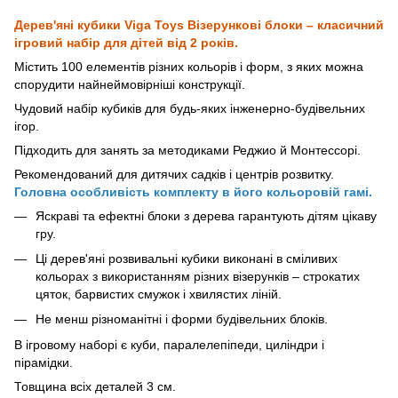
Дерев'яні кубики Viga Toys Візерункові блоки – класичний
ігровий набір для дітей від 2 років.
Містить 100 елементів різних кольорів і форм, з яких можна
спорудити найнеймовірніші конструкції.
Чудовий набір кубиків для будь-яких інженерно-будівельних
ігор.
Підходить для занять за методиками Реджио й Монтессорі.
Рекомендований для дитячих садків і центрів розвитку.
Головна особливість комплекту в його кольоровій гамі.
Яскраві та ефектні блоки з дерева гарантують дітям цікаву
гру.
Ці дерев'яні розвивальні кубики виконані в сміливих
кольорах з використанням різних візерунків – строкатих
цяток, барвистих смужок і хвилястих ліній.
Не менш різноманітні і форми будівельних блоків.
В ігровому наборі є куби, паралелепіпеди, циліндри і
пірамідки.
Товщина всіх деталей 3 см.