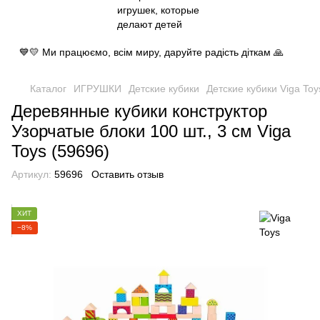
💙💛 Ми працюємо, всім миру, даруйте радість діткам 🙏
Каталог
ИГРУШКИ
Детские кубики
Детские кубики Viga Toy
Деревянные кубики конструктор
Узорчатые блоки 100 шт., 3 см Viga
Toys (59696)
Артикул:
59696
Оставить отзыв
ХИТ
−8%