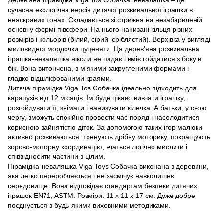
сучасна екологічна версія дитячої розвивальної іграшки в
неяскравих тонах. Складається зі стрижня на незабарвленій
основі у формі півсфери. На нього нанизані кільця різних
розмірів і кольорів (білий, сірий, сріблястий). Верхівка у вигляді
миловидної мордочки цуценяти. Ця дерев'яна розвивальна
іграшка-неваляшка ніколи не падає і вміє гойдатися з боку в
бік. Вона витончена, з м'якими закругленими формами і
гладко відшліфованими краями.
Дитяча пірамідка Viga Tos Собачка ідеально підходить для
карапузів від 12 місяців. Їм буде цікаво вивчати іграшку,
розгойдувати її, знімати і нанизувати кілечка. А батьки, у свою
чергу, зможуть спокійно провести час поряд і насолодитися
корисною зайнятістю діток. За допомогою таких ігор малюки
активно розвиваються: тренують дрібну моторику, покращують
зорово-моторну координацію, вчаться логічно мислити і
співвідносити частини з цілим.
Пірамідка-неваляшка Viga Toys Собачка виконана з деревини,
яка легко переробляється і не засмічує навколишнє
середовище. Вона відповідає стандартам безпеки дитячих
іграшок EN71, ASTM. Розміри: 11 х 11 х 17 см. Дуже добре
поєднується з будь-якими виховними методиками.