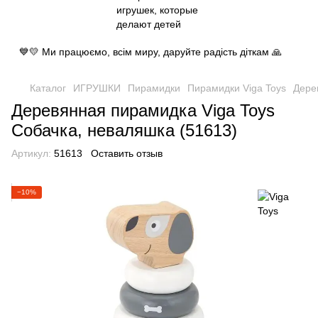
💙💛 Ми працюємо, всім миру, даруйте радість діткам 🙏
Каталог
ИГРУШКИ
Пирамидки
Пирамидки Viga Toys
Дере
Деревянная пирамидка Viga Toys
Собачка, неваляшка (51613)
Артикул:
51613
Оставить отзыв
−10%