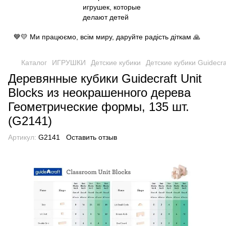
💙💛 Ми працюємо, всім миру, даруйте радість діткам 🙏
Каталог
ИГРУШКИ
Детские кубики
Детские кубики Guidecra
Деревянные кубики Guidecraft Unit
Blocks из неокрашенного дерева
Геометрические формы, 135 шт.
(G2141)
Артикул:
G2141
Оставить отзыв