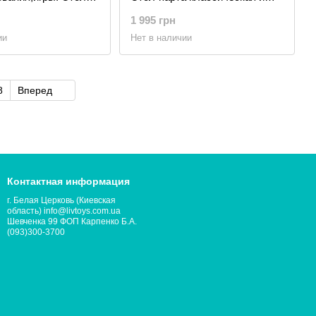
тульчик., синий
стульчик.Подарок!Подойдет
1 995 грн
для учебы, рисования, игры
ии
Нет в наличии
8
Вперед
Контактная информация
г. Белая Церковь (Киевская
область) info@livtoys.com.ua
Шевченка 99 ФОП Карпенко Б.А.
(093)300-3700