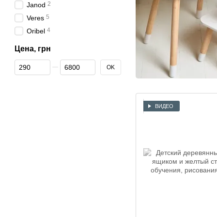
2
Janod
5
Veres
4
Oribel
Цена, грн
От Цена, грн
До Цена, грн
OK
ВИДЕО