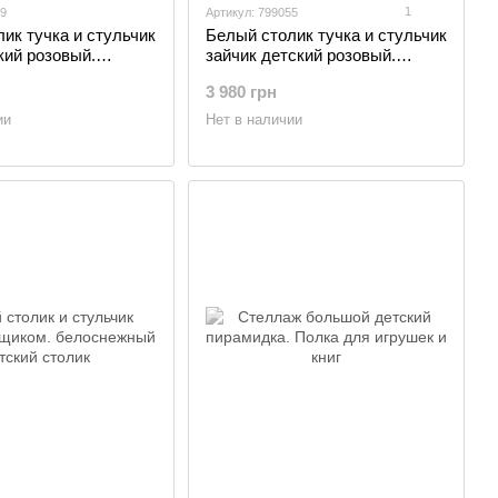
1
19
Артикул: 799055
ик тучка и стульчик
Белый столик тучка и стульчик
кий розовый.
зайчик детский розовый.
ый детский столик
белоснежный детский столик,
3 980 грн
Белый
ии
Нет в наличии