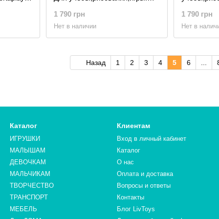
90001-
Стол с ящиком и стульчик.,
ящиком и с
1 790 грн
1 790 грн
Жёлтый
Нет в наличии
Нет в налич
Назад
1
2
3
4
5
6
...
Каталог
Клиентам
ИГРУШКИ
Вход в личный кабинет
МАЛЫШАМ
Каталог
ДЕВОЧКАМ
О нас
МАЛЬЧИКАМ
Оплата и доставка
ТВОРЧЕСТВО
Вопросы и ответы
ТРАНСПОРТ
Контакты
МЕБЕЛЬ
Блог LivToys