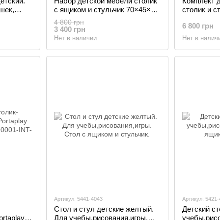
етский.
Набор детской мебели столик
Комплект 
ушек,
с ящиком и стульчик 70×45×51,
столик и с
стол и стул для детей, белый,
стол и сту
4 800 грн
6 800 грн
Белый
с голубым,
3 400 грн
Нет в наличии
Нет в налич
Артикул: 5441-4043
Артикул: 5421-
Стол и стул детские желтый.
Детский ст
rtaplay
Для учебы,рисования,игры.
учебы,рисо