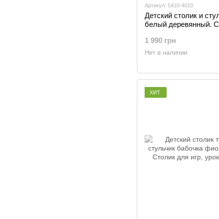
Артикул: 5410-4010
Детский столик и сту
белый деревянный. С
ящиком для рисовани
1 990 грн
учобы, Белый
Нет в наличии
ХИТ