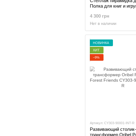
Стеллаж пирамидка д
Полка для книг и игр
Белый
4 300 грн
Нет в наличии
НОВИНКА
ХИТ
−9%
Артикул: CY303-90001-INT-R
Развивающий столик-
трансформер Oribel Po