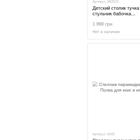
Артикул: 992523
Детский столик тучка
стульчик бабочка
фиолетовый. Столик д
1 990 грн
уроков, еды, фиолет
Нет в наличии
Артикул: 9343