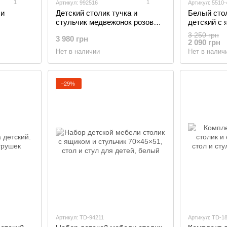
1
1
Артикул: 992516
Артикул: 5510-
 и
Детский столик тучка и
Белый стол
стульчик медвежонок розовый.
детский с 
ля игр,
Столик для игр, уроков, еды,
белоснежн
3 250 грн
3 980 грн
овый
Розовый
Белый
2 090 грн
Нет в наличии
Нет в налич
−29%
Артикул: TD-94211
Артикул: TD-1