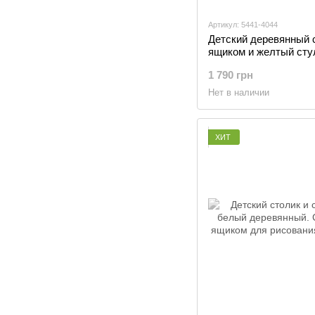
Артикул: 5441-4044
Детский деревянный 
ящиком и желтый сту
обучения, рисования 
1 790 грн
Жёлтый
Нет в наличии
ХИТ