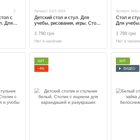
2
Артикул: 5421-4024
Артикул: 5431-
стол с
Детский стол и стул. Для
Стол и сту
л. Для
учебы, рисования, игры. Стол
Для учебы,
и игры,
с ящиком и стульчик., синий
Стол с ящи
1 790 грн
1 790 грн
Розовый
Нет в наличии
Нет в налич
ХИТ
ХИТ
−4%
ВИДЕО