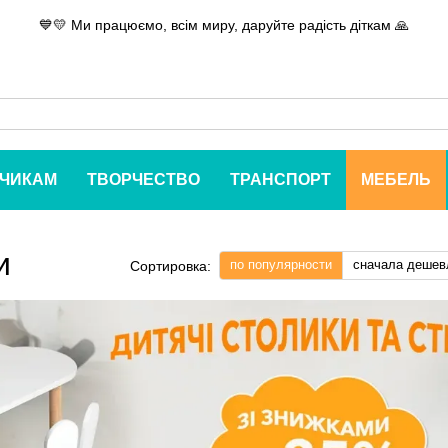
💙💛 Ми працюємо, всім миру, даруйте радість діткам 🙏
ЧИКАМ
ТВОРЧЕСТВО
ТРАНСПОРТ
МЕБЕЛЬ
и
по популярности
сначала дешев
Сортировка: