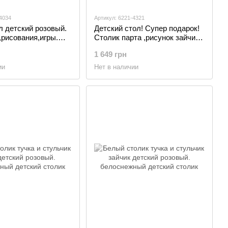
4034
Артикул: 6221-4321
л детский розовый.
Детский стол! Супер подарок!
рисования,игры.
Столик парта ,рисунок зайчик
ком и стульчик.,
и стульчик детский
1 649 грн
Медвежонок.Для
рисования,учебы,игр, синий
ии
Нет в наличии