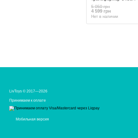
Forest Friends СY303-
5 050 грн
INT-R
4 599 грн
Нет в наличии
LivToys © 2017—2026
Принимаем к оплате
Мобильная версия