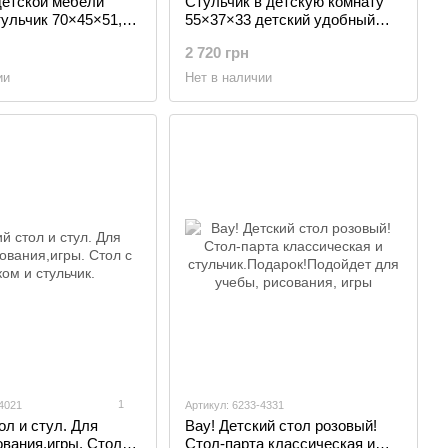
детской мебели
Стульчик в детскую комнату
тульчик 70×45×51,
55×37×33 детский удобный
л в детскую, белый
стул для игр, белый с
2 720 грн
 Голубой
голубым, Голубой
ии
Нет в наличии
1
4021
Артикул: 6233-4331
ол и стул. Для
Вау! Детский стол розовый!
вания,игры. Стол с
Стол-парта классическая и