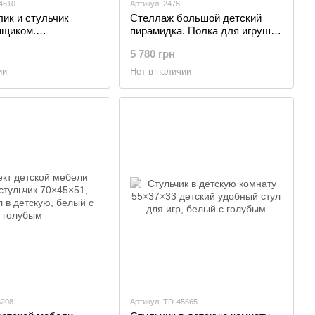
4510
Артикул: 2478
ик и стульчик
Стеллаж большой детский
ящиком.
пирамидка. Полка для игрушек
ый детский столик,
и книг
5 780 грн
ии
Нет в наличии
8208
Артикул: TD-45565