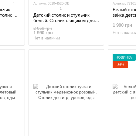
1
Артикул: 5510-4520-DB
Артикул: 7710
1
льчик
Белый стол
толик с
Детский столик и стульчик
зайка детс
я и
белый. Столик с ящиком для
белоснежн
1 990 грн
карандашей и разукрашек,
2 069 грн
Белый
1 990 грн
Нет в налич
Нет в наличии
НОВИНКА
−36%