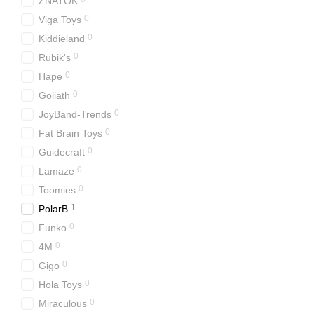
ZNATOK
0
Viga Toys
0
Kiddieland
0
Rubik's
0
Hape
0
Goliath
0
JoyBand-Trends
0
Fat Brain Toys
0
Guidecraft
0
Lamaze
0
Toomies
1
PolarB
0
Funko
0
4M
0
Gigo
0
Hola Toys
0
Miraculous