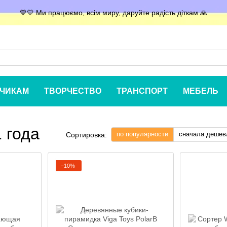
💙💛 Ми працюємо, всім миру, даруйте радість діткам 🙏
ЧИКАМ
ТВОРЧЕСТВО
ТРАНСПОРТ
МЕБЕЛЬ
 года
по популярности
сначала дешев
Сортировка:
−10%