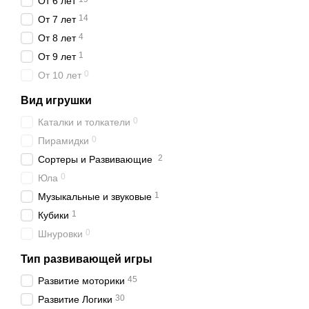
От 6 лет
14
От 7 лет
4
От 8 лет
1
От 9 лет
0
От 10 лет
Вид игрушки
0
Каталки и толкатели
0
Пирамидки
2
Сортеры и Развивающие
0
Юла
1
Музыкальные и звуковые
1
Кубики
0
Шнуровки
Тип развивающей игры
45
Развитие моторики
30
Развитие Логики