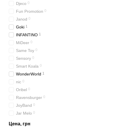
0
Djeco
0
Fun Promotion
0
Janod
1
Goki
1
INFANTINO
0
MiDeer
0
Same Toy
0
Sensory
0
Smart Koala
1
WonderWorld
0
nic
0
Oribel
0
Ravensburger
0
JoyBand
0
Jar Melo
Цена, грн