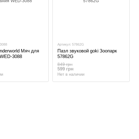
3088
Артикул: 57862G
nderworld Мяч для
Пазл звуковой goki Зоопарк
 WED-3088
57862G
849 грн
599 грн
ии
Нет в наличии