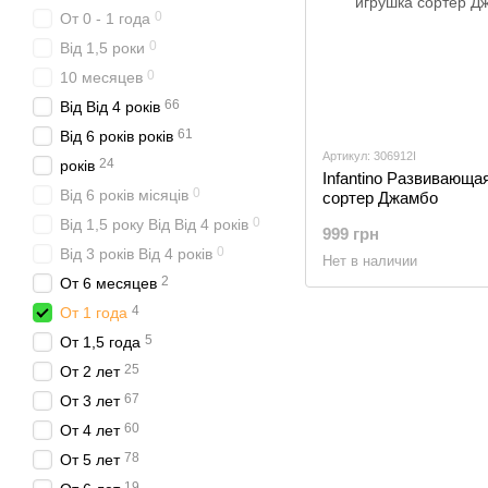
0
От 0 - 1 года
0
Від 1,5 роки
0
10 месяцев
66
Від Від 4 років
61
Від 6 років років
Артикул: 306912I
24
років
Infantino Развивающа
0
Від 6 років місяців
сортер Джамбо
0
Від 1,5 року Від Від 4 років
999 грн
0
Від 3 років Від 4 років
Нет в наличии
2
От 6 месяцев
4
От 1 года
5
От 1,5 года
25
От 2 лет
67
От 3 лет
60
От 4 лет
78
От 5 лет
19