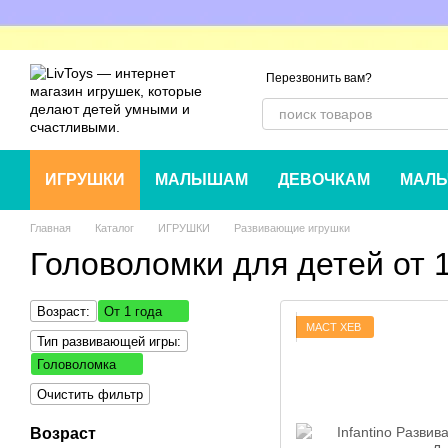
Перейти к основному контенту
Перезвонить вам?
ИГРУШКИ
МАЛЫШАМ
ДЕВОЧКАМ
МАЛЬ
Главная
Каталог
ИГРУШКИ
Развивающие игрушки
Головоломки для детей от 1
Возраст:
От 1 года
МАСТ ХЕВ
Тип развивающей игры:
Головоломка
Очистить фильтр
Возраст