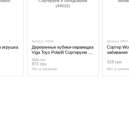
1
Артикул: 44016
Артикул: WED-
я игрушка
Деревянные кубики-пирамидка
Сортер Wo
Viga Toys PolarB Сортируем и
забивания
складываем (44016)
969 грн
319 грн
873 грн
Нет в наличии
Нет в налич