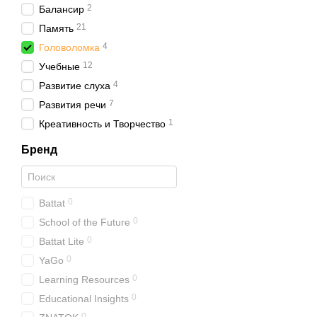
2
Балансир
21
Память
4
Головоломка
12
Учебные
4
Развитие слуха
7
Развития речи
1
Креативность и Творчество
Бренд
0
Battat
0
School of the Future
0
Battat Lite
0
YaGo
0
Learning Resources
0
Educational Insights
0