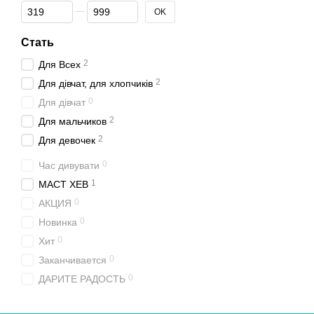
От Цена, грн
До Цена, грн
OK
Стать
2
Для Всех
2
Для дівчат, для хлопчиків
0
Для дівчат
2
Для мальчиков
2
Для девочек
0
Час дивувати
1
МАСТ ХЕВ
0
АКЦИЯ
0
Новинка
0
Хит
0
Заканчивается
0
ДАРИТЕ РАДОСТЬ