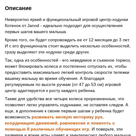
Описание
Невероятно яркий и функциональный игровой центр-ходунки
Котенок от Janod - идеально подходит для осуществления
первых шагов вашего малыша.
Кроме того, он будет сопровождать ее от 12 месяцев до 3 лет.
И с его функционала стоит выделить несколько особенностей,
сразу выделяют эти ходунки среди других.
Так, одна из особенностей - его невидимое и съемное тормоз,
может блокировать колеса и постепенно отпускать их, чтобы
предоставить максимально легкий контроль скорости тележки
вашему малышу во время обучения. А благодаря
регулируемым по высоте ручкам (от 47 до 53 см) игровой
центр адаптируется к росту каждого ребенка.
Также для удобства все четыре колеса прорезиненные, что
позволяет легко управлять ходунками, не оставляя следов. А
еще, в дополнение к своим первым шагам у ребенка будет
возможность
развивать мелкую моторику рук,
координацию движений, равновесие и ловкость с
помощью 8 различных обучающих игр.
И поверьте, эти
развивая и яркие игры удивят и заинтересуют любого малыша