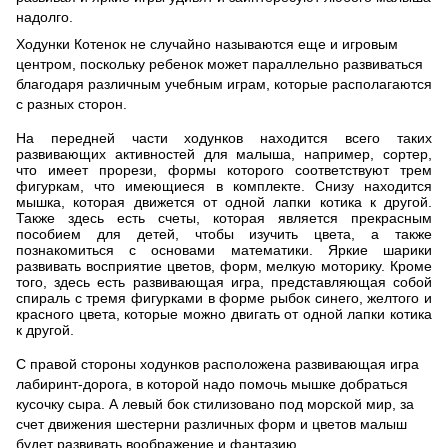
надолго.
Ходунки Котенок не случайно называются еще и игровым
центром, поскольку ребенок может параллельно развиваться
благодаря различным учебным играм, которые располагаются
с разных сторон.
На передней части ходунков находится всего таких
развивающих активностей для малыша, например, сортер,
что имеет прорези, формы которого соответствуют трем
фигуркам, что имеющиеся в комплекте. Снизу находится
мышка, которая движется от одной лапки котика к другой.
Также здесь есть счеты, которая является прекрасным
пособием для детей, чтобы изучить цвета, а также
познакомиться с основами математики. Яркие шарики
развивать восприятие цветов, форм, мелкую моторику. Кроме
того, здесь есть развивающая игра, представляющая собой
спираль с тремя фигурками в форме рыбок синего, желтого и
красного цвета, которые можно двигать от одной лапки котика
к другой.
С правой стороны ходунков расположена развивающая игра
лабиринт-дорога, в которой надо помочь мышке добраться
кусочку сыра. А левый бок стилизовано под морской мир, за
счет движения шестерни различных форм и цветов малыш
будет развивать воображение и фантазию.