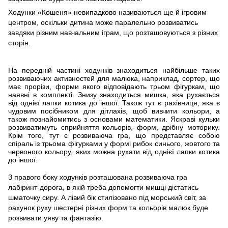
Ходунки «Кошеня» невипадково називаються ще й ігровим
центром, оскільки дитина може паралельно розвиватись
завдяки різним навчальним іграм, що розташовуються з різних
сторін.
На передній частині ходунків знаходиться найбільше таких
розвиваючих активностей для малюка, наприклад, сортер, що
має прорізи, форми якого відповідають трьом фігуркам, що
наявні в комплекті. Знизу знаходиться мишка, яка рухається
від однієї лапки котика до іншої. Також тут є рахівниця, яка є
чудовим посібником для дітлахів, щоб вивчити кольори, а
також познайомитись з основами математики. Яскраві кульки
розвиватимуть сприйняття кольорів, форм, дрібну моторику.
Крім того, тут є розвиваюча гра, що представляє собою
спіраль із трьома фігурками у формі рибок синього, жовтого та
червоного кольору, яких можна рухати від однієї лапки котика
до іншої.
З правого боку ходунків розташована розвиваюча гра
лабіринт-дорога, в якій треба допомогти мишці дістатись
шматочку сиру. А лівий бік стилізовано під морський світ, за
рахунок руху шестерні різних форм та кольорів малюк буде
розвивати уяву та фантазію.