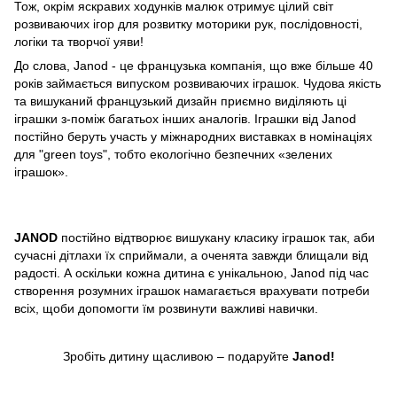
Тож, окрім яскравих ходунків малюк отримує цілий світ
розвиваючих ігор для розвитку моторики рук, послідовності,
логіки та творчої уяви!
До слова, Janod - це французька компанія, що вже більше 40
років займається випуском розвиваючих іграшок. Чудова якість
та вишуканий французький дизайн приємно виділяють ці
іграшки з-поміж багатьох інших аналогів. Іграшки від Janod
постійно беруть участь у міжнародних виставках в номінаціях
для "green toys", тобто екологічно безпечних «зелених
іграшок».
JANOD
постійно відтворює вишукану класику іграшок так, аби
сучасні дітлахи їх сприймали, а оченята завжди блищали від
радості. А оскільки кожна дитина є унікальною, Janod під час
створення розумних іграшок намагається врахувати потреби
всіх, щоби допомогти їм розвинути важливі навички.
Зробіть дитину щасливою – подаруйте
Janod!