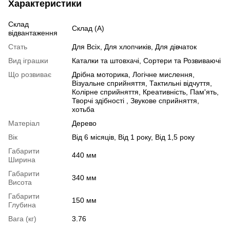
Характеристики
Склад
Склад (А)
відвантаження
Стать
Для Всіх, Для хлопчиків, Для дівчаток
Вид іграшки
Каталки та штовхачі, Сортери та Розвиваючі
Що розвиває
Дрібна моторика, Логічне мислення,
Візуальне сприйняття, Тактильні відчуття,
Колірне сприйняття, Креативність, Пам'ять,
Творчі здібності , Звукове сприйняття,
хотьба
Матеріал
Дерево
Вік
Від 6 місяців, Від 1 року, Від 1,5 року
Габарити
440 мм
Ширина
Габарити
340 мм
Висота
Габарити
150 мм
Глубина
Вага (кг)
3.76