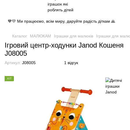
💙💛 Ми працюємо, всім миру, даруйте радість діткам 🙏
Каталог
МАЛЮКАМ
Іграшки для малюкiв
Іграшки для малю
Ігровий центр-ходунки Janod Кошеня
J08005
Артикул:
J08005
1 відгук
ХІТ