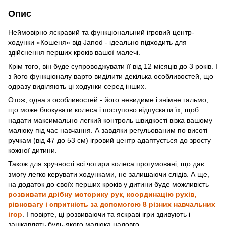
Опис
Неймовірно яскравий та функціональний ігровий центр-
ходунки «Кошеня» від Janod - ідеально підходить для
здійснення перших кроків вашої малечі.
Крім того, він буде супроводжувати її від 12 місяців до 3 років. І
з його функціоналу варто виділити декілька особливостей, що
одразу виділяють ці ходунки серед інших.
Отож, одна з особливостей - його невидиме і знімне гальмо,
що може блокувати колеса і поступово відпускати їх, щоб
надати максимально легкий контроль швидкості візка вашому
малюку під час навчання. А завдяки регульованим по висоті
ручкам (від 47 до 53 см) ігровий центр адаптується до зросту
кожної дитини.
Також для зручності всі чотири колеса прогумовані, що дає
змогу легко керувати ходунками, не залишаючи слідів. А ще,
на додаток до своїх перших кроків у дитини буде можливість
розвивати дрібну моторику рук, координацію рухів,
рівновагу і спритність за допомогою 8 різних навчальних
ігор
. І повірте, ці розвиваючи та яскраві ігри здивують і
зацікавлять будь-якого малюка надовго.