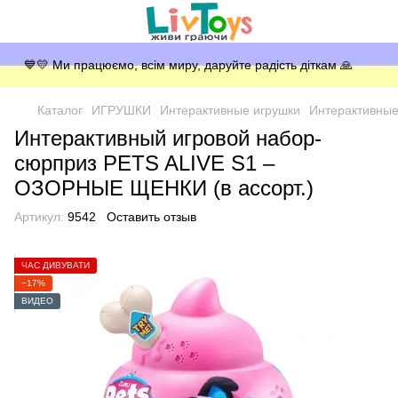
💙💛 Ми працюємо, всім миру, даруйте радість діткам 🙏
Каталог
ИГРУШКИ
Интерактивные игрушки
Интерактивные 
Интерактивный игровой набор-
сюрприз PETS ALIVE S1 –
ОЗОРНЫЕ ЩЕНКИ (в ассорт.)
Артикул:
9542
Оставить отзыв
ЧАС ДИВУВАТИ
−17%
ВИДЕО