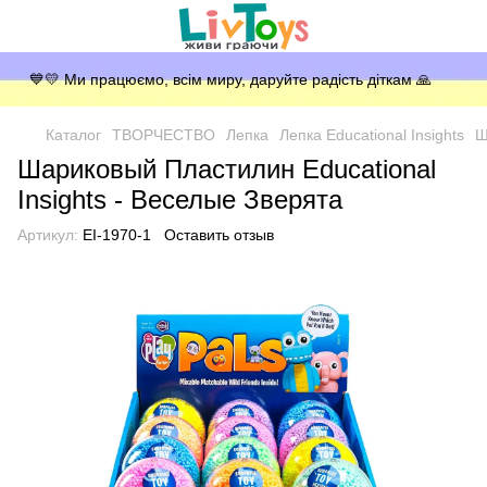
💙💛 Ми працюємо, всім миру, даруйте радість діткам 🙏
Каталог
ТВОРЧЕСТВО
Лепка
Лепка Educational Insights
Ш
Шариковый Пластилин Educational
Insights - Веселые Зверята
Артикул:
EI-1970-1
Оставить отзыв