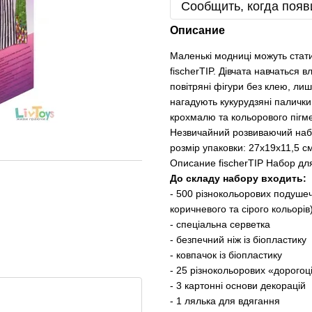
Сообщить, когда появ
Описание
Маленькі модниці можуть стат
fischerTIP. Дівчата навчаться
повітряні фігури без клею, л
нагадують кукурудзяні палички
крохмалю та кольорового пігмен
Незвичайний розвиваючий набір
розмір упаковки: 27х19х11,5 см.
Описание fischerTIP Набор дл
До складу набору входить:
- 500 різнокольорових подушеч
коричневого та сірого кольорів
- спеціальна серветка
- безпечний ніж із біопластику
- ковпачок із біопластику
- 25 різнокольорових «дорогоц
- 3 картонні основи декорацій
- 1 лялька для вдягання