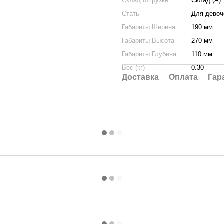
Склад отгрузки
Склад (А)
Стать
Для девоч
Габариты Ширина
190 мм
Габариты Высота
270 мм
Габариты Глубина
110 мм
Вес (кг)
0.30
Доставка
Оплата
Гар