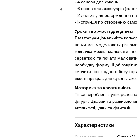
- 4 основи для суконь
- 6 основ для аксесуарів (кап
- 2 ляльки для оформлення на
- інструкція по створенню сам
Уроки творчості для дівчат
Багатофункціональність коль
навчитись моделювати різноман
ковпачка можна малювати: необ
серветкою та почати малювати
необхідну форму. Щоб закріпи
змочити тіпс з одного боку і п
якості прикрас для суконь, акс
Моторика та креативність
Тіпси вироблені з універсальн
фігури. Цікавий та розвиваючи
активності, уяви та фантазії.
Характеристики