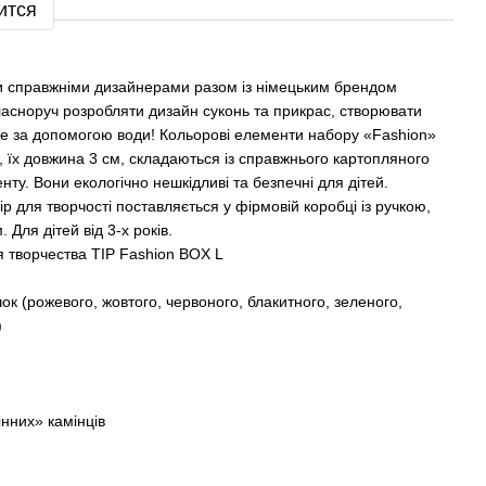
ится
и справжніми дизайнерами разом із німецьким брендом
 власноруч розробляти дизайн суконь та прикрас, створювати
ише за допомогою води! Кольорові елементи набору «Fashion»
, їх довжина 3 см, складаються із справжнього картопляного
ту. Вони екологічно нешкідливі та безпечні для дітей.
 для творчості поставляється у фірмовій коробці із ручкою,
 Для дітей від 3-х років.
я творчества TIP Fashion BOX L
ок (рожевого, жовтого, червоного, блакитного, зеленого,
)
інних» камінців