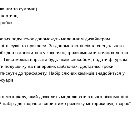
елюшки та сумочки)
 картинці
оробок
орових подушечок допоможуть маленьким дизайнерам
ітні сукні та прикраси. За допомогою тіпсів та спеціального
хідно вставити тіпс у ковпачок, трохи змочити кінчик вологою
. Тіпси можна нарізати будь-яким способом, надати фігуркам
ти подушечку на паперових шаблонах, достатньо трохи
ритиснути до трафарету. Набір сяючих камінців знадобиться у
есуарів.
ого матеріалу, який дозволить моделювати з нього різноманітні
й набір для творчості сприятиме розвитку моторики рук, творчої