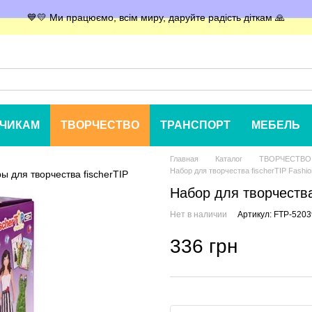
💙💛 Ми працюємо, всім миру, даруйте радість діткам 🙏
ЧИКАМ
ТВОРЧЕСТВО
ТРАНСПОРТ
МЕБЕЛЬ
Главная
Каталог
ТВОРЧЕСТВО
Набор для творчества fischerTIP Fashi
Набор для творчества
Нет в наличии
Артикул: FTP-520
336 грн