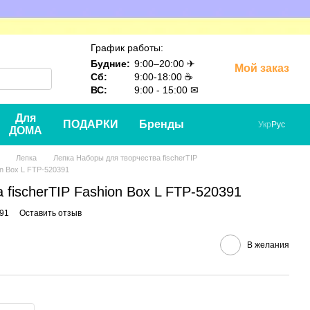
График работы:
Будние:
9:00–20:00 ✈
Мой заказ
Сб:
9:00-18:00 ☕
ВС:
9:00 - 15:00 ✉
Для
ПОДАРКИ
Бренды
Укр
Рус
ДОМА
Лепка
Лепка Наборы для творчества fischerTIP
on Box L FTP-520391
 fischerTIP Fashion Box L FTP-520391
391
Оставить отзыв
В желания