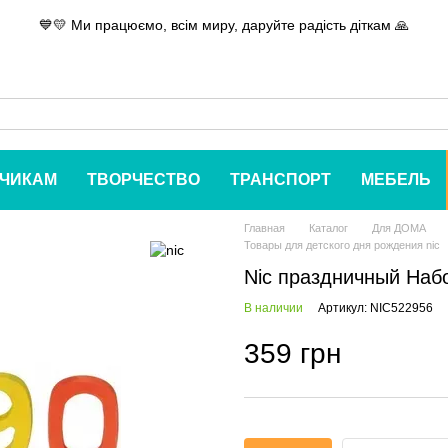
💙💛 Ми працюємо, всім миру, даруйте радість діткам 🙏
ЧИКАМ
ТВОРЧЕСТВО
ТРАНСПОРТ
МЕБЕЛЬ
Главная
Каталог
Для ДОМА
Товары для детского дня рождения nic
Nic праздничный Наб
В наличии
Артикул: NIC522956
359 грн