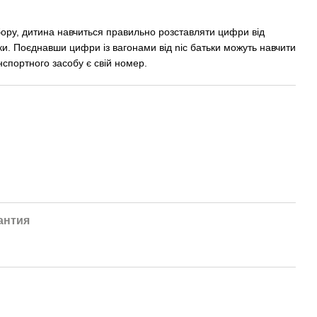
ору, дитина навчиться правильно розставляти цифри від
и. Поєднавши цифри із вагонами від nic батьки можуть навчити
нспортного засобу є свій номер.
антия