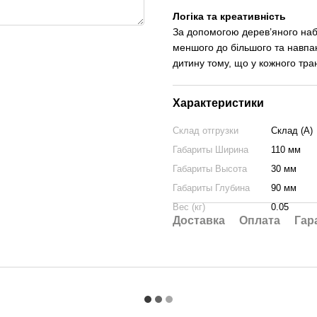
Логіка та креативність
За допомогою дерев’яного наб
меншого до більшого та навпак
дитину тому, що у кожного тра
Характеристики
Склад отгрузки
Склад (А)
Габариты Ширина
110 мм
Габариты Высота
30 мм
Габариты Глубина
90 мм
Вес (кг)
0.05
Доставка
Оплата
Гар