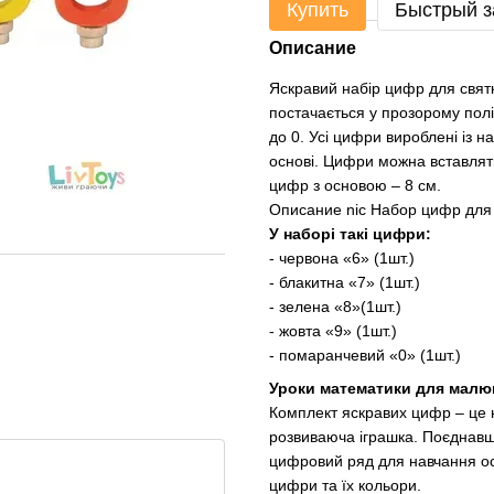
Купить
Быстрый з
Описание
Яскравий набір цифр для святк
постачається у прозорому полі
до 0. Усі цифри вироблені із 
основі. Цифри можна вставляти 
цифр з основою – 8 см.
Описание nic Набор цифр для 
У наборі такі цифри:
- червона «6» (1шт.)
- блакитна «7» (1шт.)
- зелена «8»(1шт.)
- жовта «9» (1шт.)
- помаранчевий «0» (1шт.)
Уроки математики для малю
Комплект яскравих цифр – це н
розвиваюча іграшка. Поєднавши
цифровий ряд для навчання ос
цифри та їх кольори.