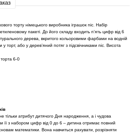
аказ
ового торту німецького виробника іграшок nic. Набір
етиленовому пакеті. До його складу входить п’ять цифр від 6
натурального дерева, вкритого кольоровими фарбами на водній
у торт, або у дерев’яний потяг з підсвічниками nic. Висота
торта 6-0
ків
е тільки атрибут дитячого Дня народження, а і чудова
 її з набором цифр від 0 до 6 – дитина отримає повний
новам математики. Вона навчиться рахувати, розрізняти