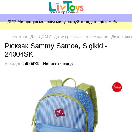
💙💛 Ми працюємо, всім миру, даруйте радість діткам 🙏
Каталог
Для ДОМУ
Дитячі рюкзаки та чемодани
Дитячі рюк
Рюкзак Sammy Samoa, Sigikid -
24004SK
Артикул:
24004SK
Написати відгук