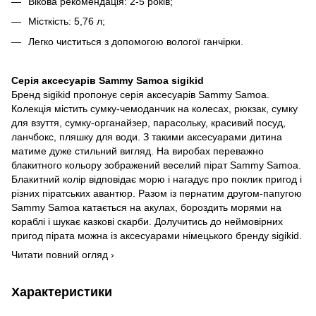
Вікова рекомендація: 2-5 років;
Місткість: 5,76 л;
Легко чиститься з допомогою вологої ганчірки.
Серія аксесуарів Sammy Samoa sigikid
Бренд sigikid пропонує серія аксесуарів Sammy Samoa.
Колекція містить сумку-чемоданчик на колесах, рюкзак, сумку
для взуття, сумку-органайзер, парасольку, красивий посуд,
ланчбокс, пляшку для води. З такими аксесуарами дитина
матиме дуже стильний вигляд. На виробах переважно
блакитного кольору зображений веселий пірат Sammy Samoa.
Блакитний колір відповідає морю і нагадує про поклик пригод і
різних піратських авантюр. Разом із пернатим другом-папугою
Sammy Samoa катається на акулах, бороздить морями на
кораблі і шукає казкові скарби. Долучитись до неймовірних
пригод пірата можна із аксесуарами німецького бренду sigikid.
Читати повний огляд ›
Характеристики