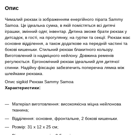
Опис
Чималий рюкзак із зображенням енергійного пірата Sammy
Samoa. Це ідеальна сумка, в якій помістяться всі дитячі
іграшки, змінний одяг, інвентар. Дитина зможе брати рюкзак у
дитсадок, в гості, на прогулянку, на гуртки та секції. Рюкзак має
основне відділення, а також додаткове на передній частині та
бокові кишеньки. Стильний рюкзак блакитного кольору.
Виготовлений із надміцного нейлону. Довжина ременів
регулюється. Ергономічний рюкзак ідеальний для дитячої
спинки. Надійну фіксацію забезпечить поперечна лямка між
шлейками рюкзака.
Опис sigikid Рюкзак Sammy Samoa
Характеристики:
Матеріал виготовлення: високоякісна міцна нейлонова
тканина;
Відділення: основне, фронтальне, 2 бокові кишеньки.
Розмір: 31 x 12 x 25 см;