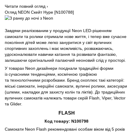
Читати повний огляд ›
Огляд NEON Скейт Hype [N100788]
Завдяки реалізованим у продукції Neon LED-рішенням
самокати та ролики отримали нове життя, і тепер вже сучасне
покоління дітей може легко зануритися у світ вуличних
спортивних захоплень і має можливість, розважаючись,
удосконалювати навички катання та розвивати фантазію,
залишаючи оригінальний палаючий неоновий слід у просторі.
У товарах Neon дизайнери поєднали традиційні форми
із сучасними тенденціями, космічною графікою
та технологічними розробками. Бренд охоплює такі категорії:
міські самокати, інерційні самокати, вуличні ролики, аксесуари
(шлеми, накладки для захисту колін та ліктів). До традиційних
вуличних самокатів належать товари серій Flash, Viper, Vector
та Glider.
FLASH
Код товару: N100798
Самокати Neon Flash рекомендовані особам віком від 5 років