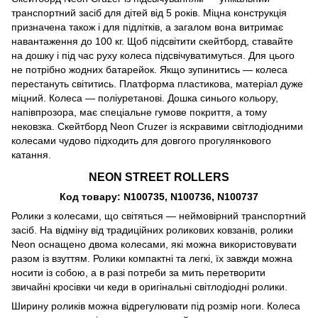
транспортний засіб для дітей від 5 років. Міцна конструкція
призначена також і для підлітків, а загалом вона витримає
навантаження до 100 кг. Щоб підсвітити скейтборд, ставайте
на дошку і під час руху колеса підсвічуватимуться. Для цього
не потрібно жодних батарейок. Якщо зупинитись — колеса
перестануть світитись. Платформа пластикова, матеріал дуже
міцний. Колеса — поліуретанові. Дошка синього кольору,
напівпрозора, має спеціальне гумове покриття, а тому
нековзка. Скейтборд Neon Cruzer із яскравими світлодіодними
колесами чудово підходить для довгого прогулянкового
катання.
NEON STREET ROLLERS
Код товару: N100735, N100736, N100737
Ролики з колесами, що світяться — неймовірний транспортний
засіб. На відміну від традиційних роликових ковзанів, ролики
Neon оснащено двома колесами, які можна використовувати
разом із взуттям. Ролики компактні та легкі, їх завжди можна
носити із собою, а в разі потреби за мить перетворити
звичайні кросівки чи кеди в оригінальні світлодіодні ролики.
Ширину роликів можна відрегулювати під розмір ноги. Колеса