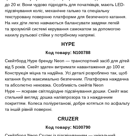
до 20 кг. Вони чудово підходять для початківців, мають LED-
підсвічування коліс, механічне гальмо та спеціальну
текстуровану поверхню платформи для безпечного катання.
На них діти легко навчаються балансувати завдяки легкій
та зрозумілій системі керування самокатом за допомогою
нахилу рульової стійки у потрібному напрямі.
HYPE
Код товару: N100788
Скейтборд Hype бренду Neon — транспортний засіб для дітей
від 5 років. Скейт здатен витримати навантаження до 100 кг.
Конструкція міцна та надійна. Усі деталі розроблено так, щоб
катання було максимально безпечним. Платформа наждачна
та абсолютно нековзка. Особливість скейтів Neon
Hype — яскраве світлодіодне підсвічування дошки. Скейт має
стильний вигляд: дошка напівпрозора та з наждачним
покриттям. Колеса поліуретанові, добре котяться по асфальту
та іншій рівній поверхні.
CRUZER
Код товару: N100790
Скейтборд Neon Cruzer із підсвічуванням — унікальний