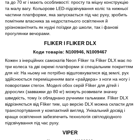
та до 70 кг і мають особливості: просту та міцну конструкцію
та малу вагу. Кольорове LED-підсвічування коліс та нижньої
частини платформи, яка запускається під час руху, зробить
помітним власника за недостатнього освітлення й
урізноманітнить як нудні поїздки до школи, так і фанові
прогулянки вечорами.
FLIKER І FLIKER DLX
Коди товарів: N100946, N1009467
Кожен з інерційних самокатів Neon Fliker та Fliker DLX має по
три колеса та дві окремі платформи зі спеціальним покриттям
для ніг. На ньому не потрібно відштовхуватися від землі, рух
здійснюється переміщенням ваги «райдера» з ноги на ногу і
поворотами стегон. Моделі обох серій Fliker для дітей і
дорослих (завважки до 80 кг) можуть розвивати значну
швидкість, тому їх обладнано ручними гальмами. Fliker DLX
відрізняється від Fliker тим, що версію DLX можна скласти для
транспортування у компактний вигляд. Унікальний досвід і
краще освітлення забезпечить технологія світлодіодного
підсвічування під час руху.
VIPER