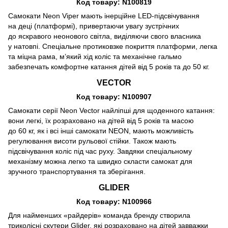
Код товару: N100819
Самокати Neon Viper мають інерційне LED-підсвічування
на деці (платформі), привертаючи увагу зустрічних
до яскравого неонового світла, виділяючи свого власника
у натовпі. Спеціальне протиковзке покриття платформи, легка
та міцна рама, м’який хід коліс та механічне гальмо
забезпечать комфортне катання дітей від 5 років та до 50 кг.
VECTOR
Код товару: N100907
Самокати серії Neon Vector найліпші для щоденного катання:
вони легкі, їх розраховано на дітей від 5 років та масою
до 60 кг, як і всі інші самокати NEON, мають можливість
регулювання висоти рульової стійки. Також мають
підсвічування коліс під час руху. Завдяки спеціальному
механізму можна легко та швидко скласти самокат для
зручного транспортування та зберігання.
GLIDER
Код товару: N100966
Для найменших «райдерів» команда бренду створила
триколісні скутери Glider, які розраховано на дітей завважки