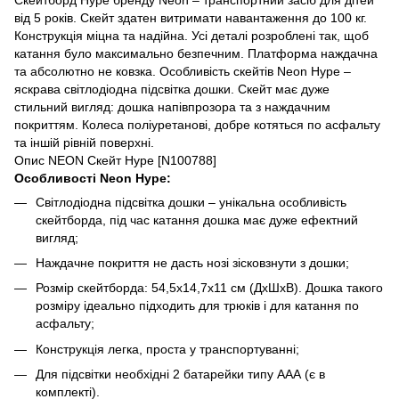
від 5 років. Скейт здатен витримати навантаження до 100 кг.
Конструкція міцна та надійна. Усі деталі розроблені так, щоб
катання було максимально безпечним. Платформа наждачна
та абсолютно не ковзка. Особливість скейтів Neon Hype –
яскрава світлодіодна підсвітка дошки. Скейт має дуже
стильний вигляд: дошка напівпрозора та з наждачним
покриттям. Колеса поліуретанові, добре котяться по асфальту
та іншій рівній поверхні.
Опис NEON Скейт Hype [N100788]
Особливості Neon Hype:
Світлодіодна підсвітка дошки – унікальна особливість
скейтборда, під час катання дошка має дуже ефектний
вигляд;
Наждачне покриття не дасть нозі зісковзнути з дошки;
Розмір скейтборда: 54,5х14,7х11 см (ДхШхВ). Дошка такого
розміру ідеально підходить для трюків і для катання по
асфальту;
Конструкція легка, проста у транспортуванні;
Для підсвітки необхідні 2 батарейки типу ААА (є в
комплекті).