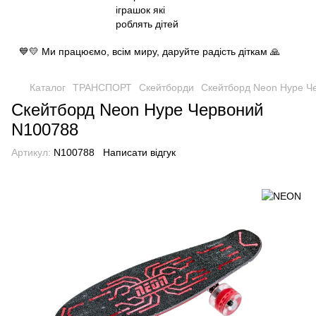
💙💛 Ми працюємо, всім миру, даруйте радість діткам 🙏
Каталог
ТРАНСПОРТ
Cкейтборди
Скейтборд Neon Hype Ч
Скейтборд Neon Hype Червоний
N100788
Артикул:
N100788
Написати відгук