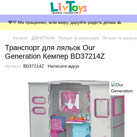
💙💛 Ми працюємо, всім миру, даруйте радість діткам 🙏
Каталог
ДІВЧАТКАМ
Ляльки та аксесуари
Ляльки та аксесу
Транспорт для ляльок Our
Generation Кемпер BD37214Z
Артикул:
BD37214Z
Написати відгук