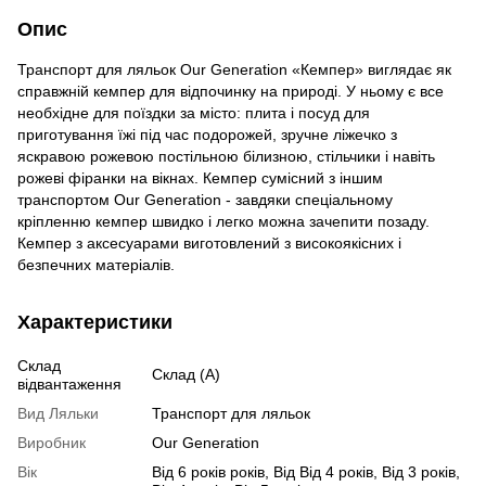
Опис
Транспорт для ляльок Our Generation «Кемпер» виглядає як
справжній кемпер для відпочинку на природі. У ньому є все
необхідне для поїздки за місто: плита і посуд для
приготування їжі під час подорожей, зручне ліжечко з
яскравою рожевою постільною білизною, стільчики і навіть
рожеві фіранки на вікнах. Кемпер сумісний з іншим
транспортом Our Generation - завдяки спеціальному
кріпленню кемпер швидко і легко можна зачепити позаду.
Кемпер з аксесуарами виготовлений з високоякісних і
безпечних матеріалів.
Характеристики
Склад
Склад (А)
відвантаження
Вид Ляльки
Транспорт для ляльок
Виробник
Our Generation
Вік
Від 6 років років, Від Від 4 років, Від 3 років,