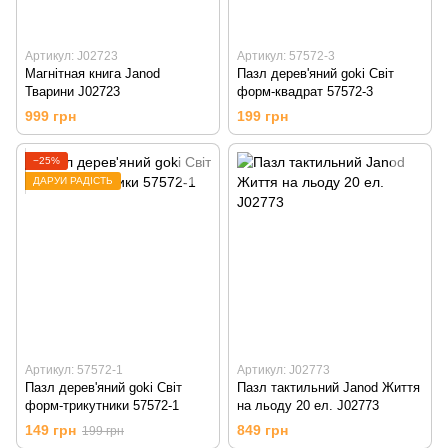
Артикул: J02723
Артикул: 57572-3
Магнітная книга Janod
Пазл дерев'яний goki Світ
Тварини J02723
форм-квадрат 57572-3
999 грн
199 грн
−25%
ДАРУЙ РАДІСТЬ
Артикул: 57572-1
Артикул: J02773
Пазл дерев'яний goki Світ
Пазл тактильний Janod Життя
форм-трикутники 57572-1
на льоду 20 ел. J02773
149 грн
849 грн
199 грн