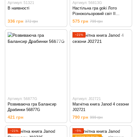
Артикул: 51321
Артикул: 56813G
В наявності
Настільна гра goki Лото
Різнокольоровий світ II
56813G
336 грн
575 грн
372 грн
799 грн
−21%
Артикул: 56877G
Артикул: J02721
Розвиваюча гра Балансир
Магнітна книга Janod 4 сезони
Драбинки 56877G
J02721
421 грн
790 грн
999 грн
−21%
−5%
ДАРУЙ РАДІСТЬ