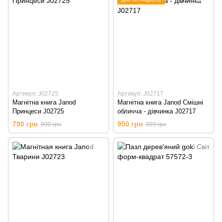
Артикул: J02725
Артикул: J02717
Магнітна книга Janod
Магнітна книга Janod Смішні
Принцеси J02725
обличча - дівчинка J02717
790 грн
950 грн
999 грн
999 грн