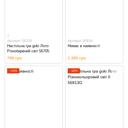
1
Артикул: 56705
Артикул: 50534
Настільна гра goki Лото
Немає в наявності
Різнобарвний світ 56705
799 грн
1 200 грн
−10%
−28%