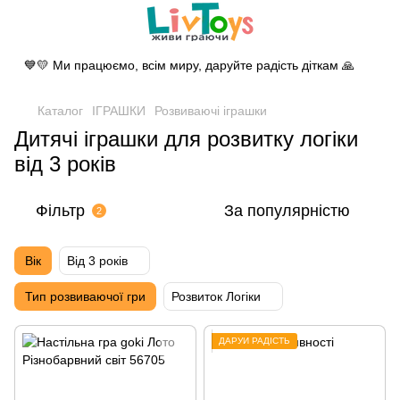
💙💛 Ми працюємо, всім миру, даруйте радість діткам 🙏
Каталог
ІГРАШКИ
Розвиваючі іграшки
Дитячі іграшки для розвитку логіки
від 3 років
Фільтр
За популярністю
2
Вік
Від 3 років
Тип розвиваючої гри
Розвиток Логіки
ДАРУЙ РАДІСТЬ