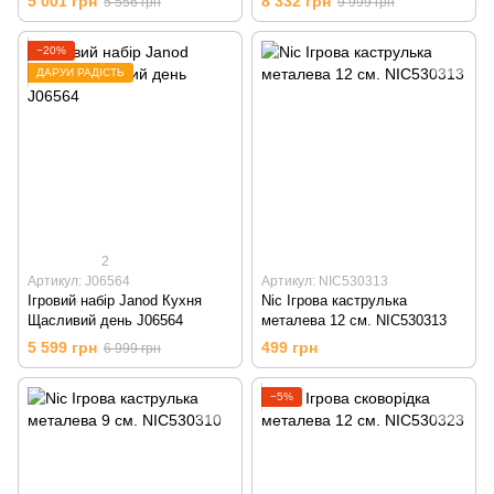
5 001 грн
8 332 грн
5 556 грн
9 999 грн
−20%
ДАРУЙ РАДІСТЬ
2
Артикул: J06564
Артикул: NIC530313
Ігровий набір Janod Кухня
Nic Ігрова каструлька
Щасливий день J06564
металева 12 см. NIC530313
5 599 грн
499 грн
6 999 грн
−5%