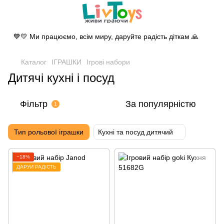
💙💛 Ми працюємо, всім миру, даруйте радість діткам 🙏
Каталог
ІГРАШКИ
Ігрові набори
Дитячі кухні і посуд
Фільтр
За популярністю
1
Тип рольової іграшки
Кухні та посуд дитячий
−18%
ДАРУЙ РАДІСТЬ