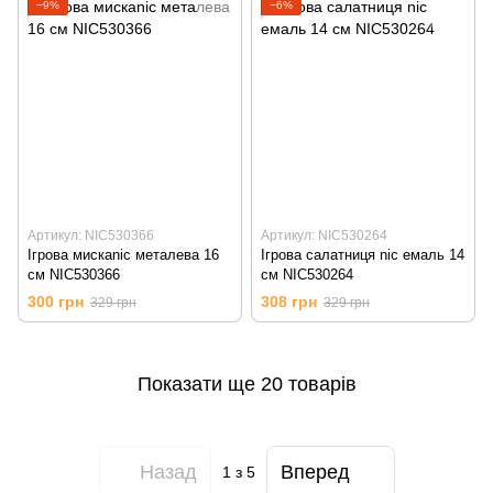
−9%
−6%
Артикул: NIC530366
Артикул: NIC530264
Ігрова мискаnic металева 16
Ігрова салатниця nic емаль 14
см NIC530366
см NIC530264
300 грн
308 грн
329 грн
329 грн
Показати ще 20 товарів
Назад
Вперед
1
з 5