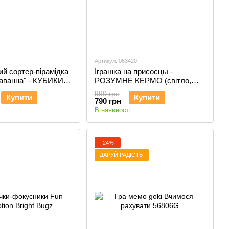
Артикул: 063420
й сортер-пірамідка
Іграшка на присосцы -
Саванна" - КУБИКИ
РОЗУМНЕ КЕРМО (світло,
озвуч. укр. мовою)
990 грн
Купити
Купити
790 грн
В наявності
−24%
ДАРУЙ РАДІСТЬ