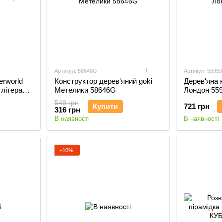
1
Артикул: 58646G
Артикул: 5595
erworld
Конструктор дерев'яний goki
Дерев'яна 
 літерами
Метелики 58646G
Лондон 55
549 грн
Купити
721 грн
316 грн
В наявності
В наявності
−10%