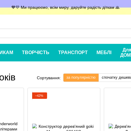
💙💛 Ми працюємо, всім миру, даруйте радість діткам 🙏
Дл
ИКАМ
ТВОРЧІСТЬ
ТРАНСПОРТ
МЕБЛІ
ДОМ
оків
за популярністю
спочатку дешев
Сортування:
−42%