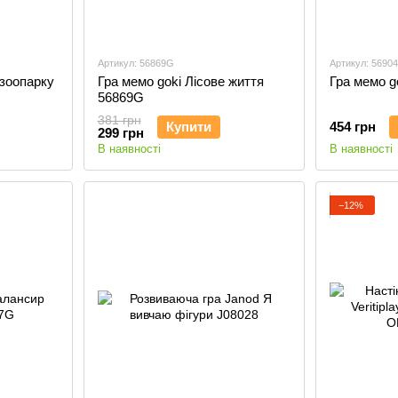
Артикул: 56869G
Артикул: 5690
 зоопарку
Гра мемо goki Лісове життя
Гра мемо g
56869G
381 грн
Купити
454 грн
299 грн
В наявності
В наявності
−12%