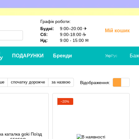
Графік роботи:
Будні:
9:00–20:00 ✈
Мій кошик
Сб:
9:00-18:00 ☕
Нд:
9:00 - 15:00 ✉
я
ПОДАРУНКИ
Бренди
Баж
Укр
Рус
У
ше
спочатку дорожче
за назвою
Відображення:
−20%