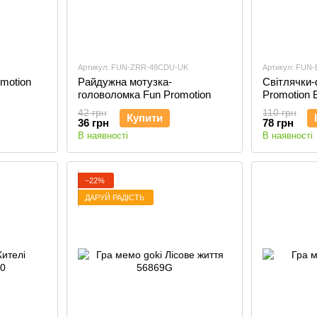
Артикул: FUN-ZRR-48CDU-UK
Артикул: FUN
omotion
Райдужна мотузка-
Світлячки-
головоломка Fun Promotion
Promotion B
42 грн
110 грн
Купити
36 грн
78 грн
В наявності
В наявності
−22%
ДАРУЙ РАДІСТЬ