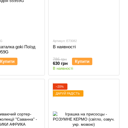
9G
Артикул: E73082
каталка goki Поїзд
В наявності
959G
786 грн
Купити
Купити
630 грн
В наявності
−20%
ДАРУЙ РАДІСТЬ