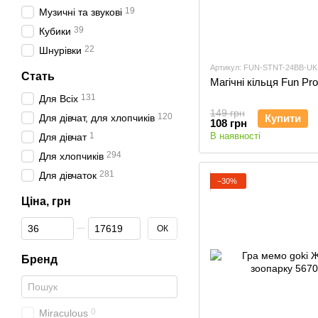
19
Музичні та звукові
39
Кубики
22
Шнурівки
Артикул: FUN-STNT-24BB-UK
Стать
Магічні кільця Fun Pr
131
Для Всіх
149 грн
120
Для дівчат, для хлопчиків
Купити
108 грн
1
В наявності
Для дівчат
294
Для хлопчиків
281
Для дівчаток
−30%
Ціна, грн
Від Ціна, грн
До Ціна, грн
ОК
Бренд
0
Miraculous