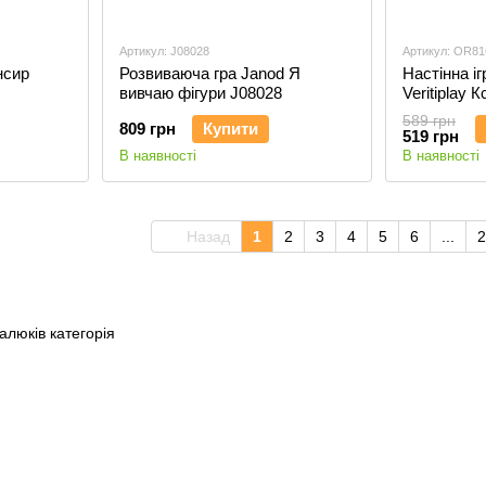
Артикул: J08028
Артикул: OR81
нсир
Розвиваюча гра Janod Я
Настінна іг
вивчаю фігури J08028
Veritiplay
OR816-900
589 грн
809 грн
Купити
519 грн
В наявності
В наявності
Назад
1
2
3
4
5
6
...
2