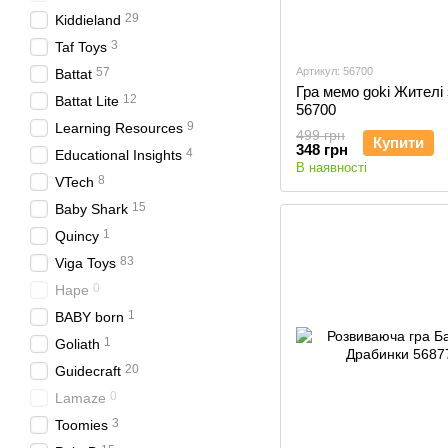
29
Kiddieland
3
Taf Toys
57
Артикул: 56700
Battat
Гра мемо goki Жителі
12
Battat Lite
56700
9
Learning Resources
499 грн
Купити
348 грн
4
Educational Insights
В наявності
8
VTech
15
Baby Shark
1
Quincy
83
Viga Toys
0
Hape
1
BABY born
1
Goliath
20
Guidecraft
0
Lamaze
3
Toomies