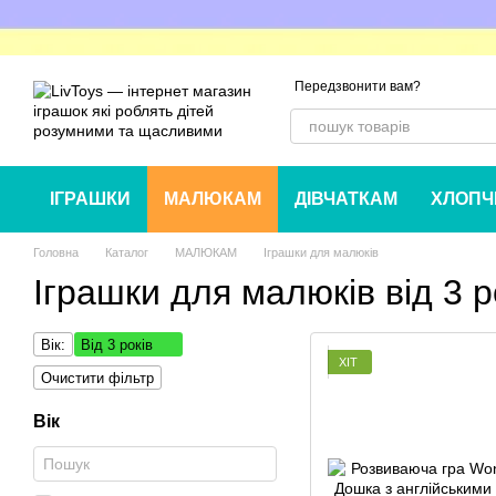
Перейти до основного контенту
Передзвонити вам?
ІГРАШКИ
МАЛЮКАМ
ДІВЧАТКАМ
ХЛОПЧ
Головна
Каталог
МАЛЮКАМ
Іграшки для малюкiв
Іграшки для малюків від 3 р
Вік:
Від 3 років
ХІТ
Очистити фільтр
Вік