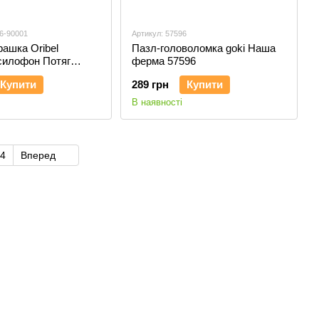
6-90001
Артикул: 57596
рашка Oribel
Пазл-головоломка goki Наша
 Ксилофон Потяг
ферма 57596
01
Купити
289 грн
Купити
В наявності
4
Вперед