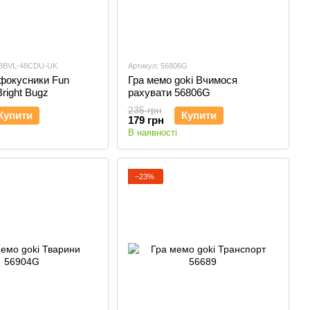
-BBVL-48CDU-UK
Артикул: 56806G
фокусники Fun
Гра мемо goki Вчимося
right Bugz
рахувати 56806G
235 грн
Купити
Купити
179 грн
В наявності
−23%