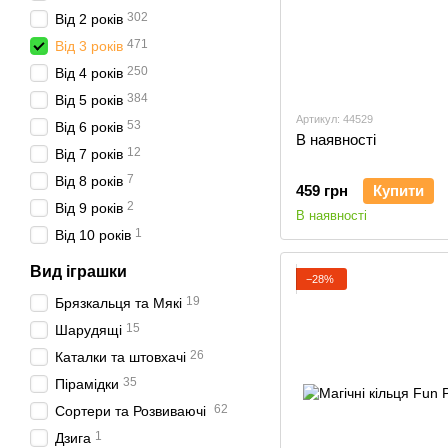
302
Від 2 років
471
Від 3 років
250
Від 4 років
384
Від 5 років
Артикул: 44529
53
Від 6 років
В наявності
12
Від 7 років
7
Від 8 років
459 грн
Купити
2
Від 9 років
В наявності
1
Від 10 років
Вид іграшки
−28%
19
Брязкальця та Мякі
15
Шарудящі
26
Каталки та штовхачі
35
Пірамідки
62
Сортери та Розвиваючі
1
Дзига