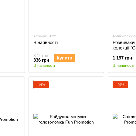
Артикул: 51321
Артикул: 12725
В наявності
Розвиваючи
колекції "
АФРИКА
372 грн
Купити
1 197 грн
336 грн
В наявності
В наявності
−14%
−29%