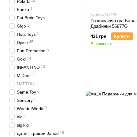
15
PolarB
1
Funko
Артикул: 56877G
1
Fat Brain Toys
Розвиваюча гра Бала
2
Gigo
Драбинки 56877G
1
Hola Toys
421 грн
Купити
45
Djeco
В наявності
5
Fun Promotion
74
Goki
13
INFANTINO
11
MiDeer
0
NATTOU
6
Same Toy
1
Sensory
9
WonderWorld
5
nic
7
sigikid
18
Дитячі іграшки Janod