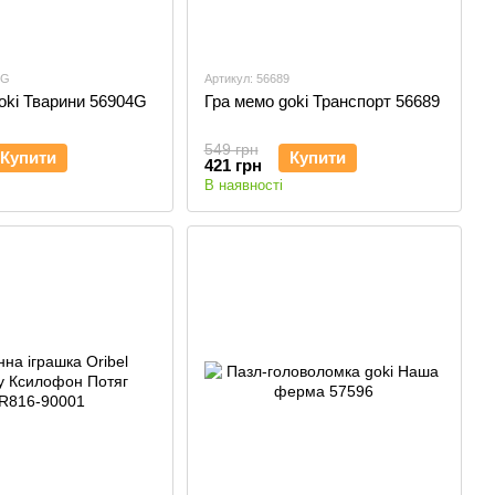
4G
Артикул: 56689
oki Тварини 56904G
Гра мемо goki Транспорт 56689
549 грн
Купити
Купити
421 грн
В наявності