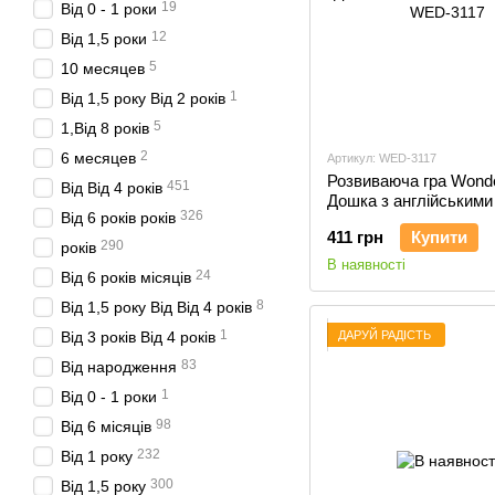
19
Від 0 - 1 роки
12
Від 1,5 роки
5
10 месяцев
1
Від 1,5 року Від 2 років
5
1,Від 8 років
2
6 месяцев
Артикул: WED-3117
Розвиваюча гра Wond
451
Від Від 4 років
Дошка з англійськими
326
Від 6 років років
WED-3117
411 грн
Купити
290
років
В наявності
24
Від 6 років місяців
8
Від 1,5 року Від Від 4 років
1
ДАРУЙ РАДІСТЬ
Від 3 років Від 4 років
83
Від народження
1
Від 0 - 1 роки
98
Від 6 місяців
232
Від 1 року
300
Від 1,5 року