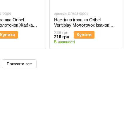
7-90001
Артикул: OR803-90001
рашка Oribel
Настінна іграшка Oribel
 Молоточок Жабка
Veritiplay Молоточок Їжачок
01
OR803-90001
239 грн
Купити
Купити
216 грн
В наявності
Показати все