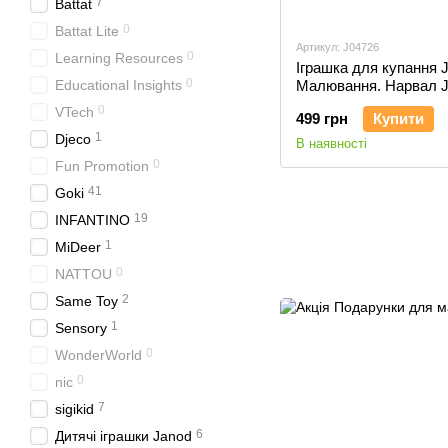
7
Battat
0
Battat Lite
Артикул: J04726
0
Learning Resources
Іграшка для купання 
0
Educational Insights
Малювання. Нарвал 
0
VTech
499 грн
Купити
1
Djeco
В наявності
0
Fun Promotion
41
Goki
19
INFANTINO
1
MiDeer
0
NATTOU
2
Same Toy
1
Sensory
0
WonderWorld
0
nic
7
sigikid
6
Дитячі іграшки Janod