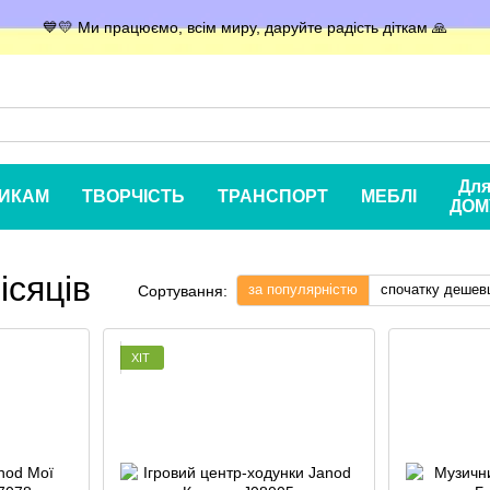
💙💛 Ми працюємо, всім миру, даруйте радість діткам 🙏
Дл
ИКАМ
ТВОРЧІСТЬ
ТРАНСПОРТ
МЕБЛІ
ДОМ
ісяців
за популярністю
спочатку дешев
Сортування:
ХІТ