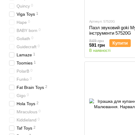
0
Quincy
1
Viga Toys
0
Артикул: 57520G
Hape
Пазл звуковий goki М
0
BABY born
інструменти 57520G
0
Goliath
849 грн
Купити
591 грн
0
Guidecraft
В наявності
1
Lamaze
1
Toomies
0
PolarB
0
Funko
2
Fat Brain Toys
0
Gigo
2
Hola Toys
0
Miraculous
0
Kiddieland
2
Taf Toys