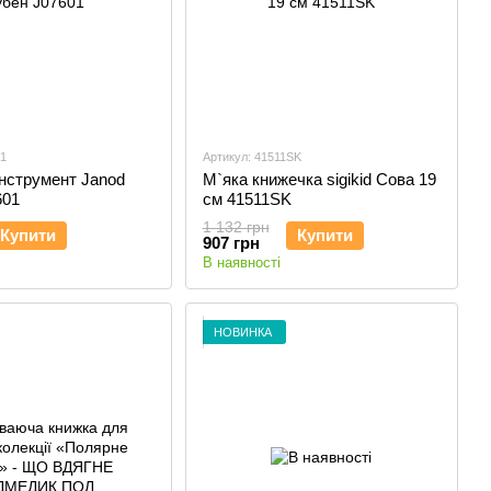
01
Артикул: 41511SK
нструмент Janod
М`яка книжечка sigikid Cова 19
601
см 41511SK
1 132 грн
Купити
Купити
907 грн
В наявності
НОВИНКА