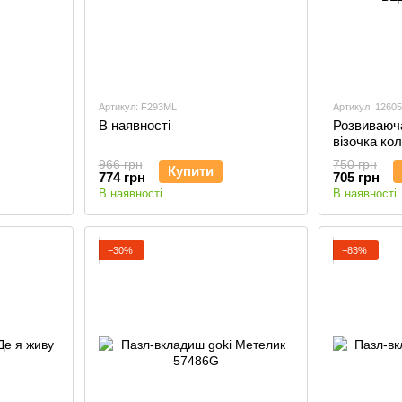
Артикул: F293ML
Артикул: 12605
В наявності
Розвиваюч
візочка ко
сяйво» - 
966 грн
750 грн
Купити
ВЕДМЕДИ
774 грн
705 грн
В наявності
В наявності
−30%
−83%