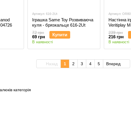
Артикул: 616-2Ut
Артикул: OR80
Janod
Іграшка Same Toy Розвиваюча
Настінна іг
J04726
куля - брязкальце 616-2Ut
Veritiplay
OR807-900
72 грн
239 грн
Купити
69 грн
216 грн
В наявності
В наявності
Назад
1
2
3
4
5
Вперед