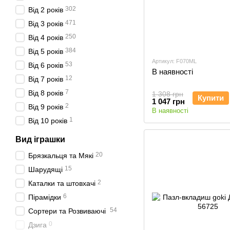
302
Від 2 років
471
Від 3 років
250
Від 4 років
384
Від 5 років
Артикул: F070ML
53
Від 6 років
В наявності
12
Від 7 років
7
Від 8 років
1 308 грн
Купити
1 047 грн
2
Від 9 років
В наявності
1
Від 10 років
Вид іграшки
20
Брязкальця та Мякі
15
Шарудящі
2
Каталки та штовхачі
6
Пірамідки
54
Сортери та Розвиваючі
0
Дзига