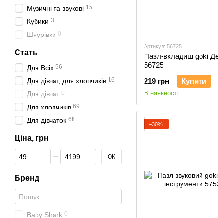
15
Музичні та звукові
3
Кубики
0
Шнурівки
Артикул: 56725
Стать
Пазл-вкладиш goki Де
56725
56
Для Всіх
16
Для дівчат, для хлопчиків
219 грн
Купити
0
В наявності
Для дівчат
69
Для хлопчиків
68
Для дівчаток
−30%
Ціна, грн
Від Ціна, грн
До Ціна, грн
ОК
Бренд
0
Baby Shark