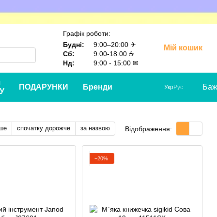
Графік роботи:
Будні:
9:00–20:00 ✈
Мій кошик
Сб:
9:00-18:00 ☕
Нд:
9:00 - 15:00 ✉
я
ПОДАРУНКИ
Бренди
Баж
Укр
Рус
У
ше
спочатку дорожче
за назвою
Відображення:
−20%