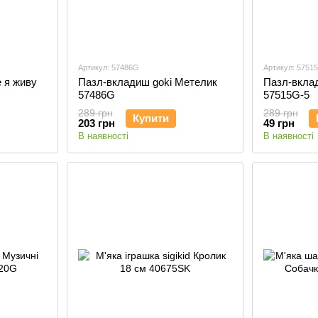
Артикул: 57486G
Артикул: 5751
 я живу
Пазл-вкладиш goki Метелик
Пазл-вкла
57486G
57515G-5
289 грн
289 грн
Купити
203 грн
49 грн
В наявності
В наявності