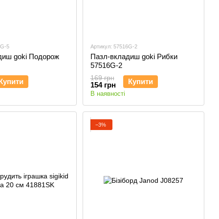
5G-5
Артикул: 57516G-2
диш goki Подорож
Пазл-вкладиш goki Рибки
57516G-2
169 грн
Купити
Купити
154 грн
В наявності
−3%