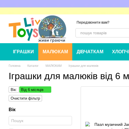
Перейти до основного контенту
Передзвонити вам?
ІГРАШКИ
МАЛЮКАМ
ДІВЧАТКАМ
ХЛОПЧ
Головна
Каталог
МАЛЮКАМ
Іграшки для малюкiв
Іграшки для малюків від 6 м
Вік:
Від 6 місяців
Очистити фільтр
Вік