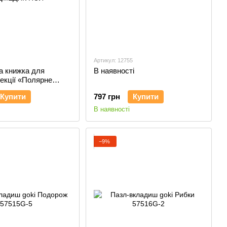
Артикул: 12755
а книжка для
В наявності
лекції «Полярне
ЩО ВДЯГНЕ
Купити
797 грн
Купити
К ПОЛ
В наявності
−9%