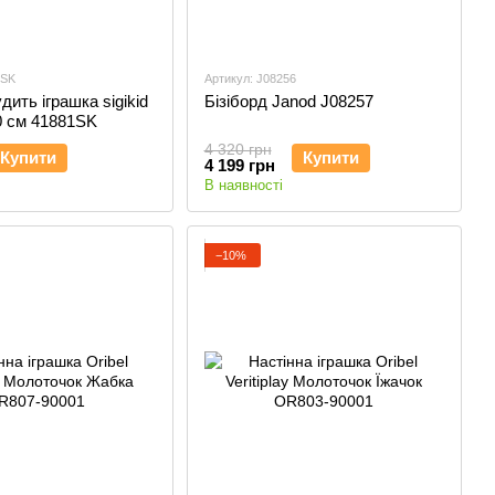
1SK
Артикул: J08256
дить іграшка sigikid
Бізіборд Janod J08257
0 см 41881SK
4 320 грн
Купити
Купити
4 199 грн
В наявності
−10%