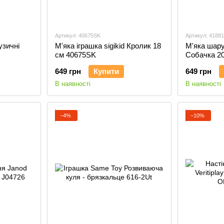
Артикул: 40675SK
Артикул: 4188
узичні
М'яка іграшка sigikid Кролик 18
М'яка шару
см 40675SK
Собачка 2
649 грн
Купити
649 грн
В наявності
В наявності
−4%
−10%