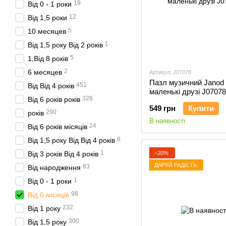
19
Від 0 - 1 роки
12
Від 1,5 роки
5
10 месяцев
1
Від 1,5 року Від 2 років
5
1,Від 8 років
2
6 месяцев
Артикул: J07078
Пазл музичний Janod
451
Від Від 4 років
маленькі друзі J07078
326
Від 6 років років
549 грн
Купити
290
років
В наявності
24
Від 6 років місяців
8
Від 1,5 року Від Від 4 років
1
−20%
Від 3 років Від 4 років
ДАРУЙ РАДІСТЬ
83
Від народження
1
Від 0 - 1 роки
98
Від 6 місяців
232
Від 1 року
300
Від 1,5 року