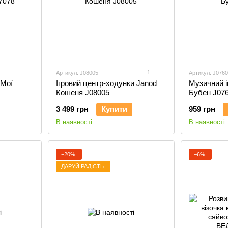
1
Артикул: J08005
Артикул: J076
 Мої
Ігровий центр-ходунки Janod
Музичний і
Кошеня J08005
Бубен J07
3 499 грн
Купити
959 грн
В наявності
В наявності
−20%
−6%
ДАРУЙ РАДІСТЬ