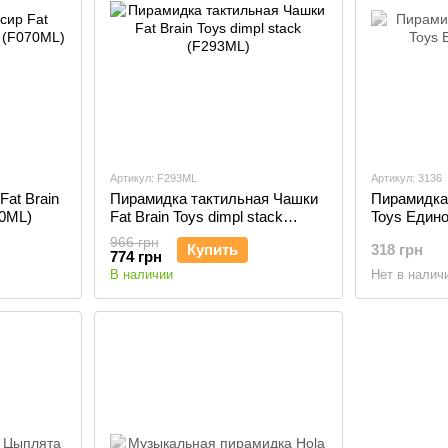
Артикул: F293ML
Артикул: 3136
at Brain
Пирамидка тактильная Чашки
Пирамидка
70ML)
Fat Brain Toys dimpl stack
Toys Едино
(F293ML)
966 грн
Купить
318 грн
774 грн
В наличии
Нет в налич