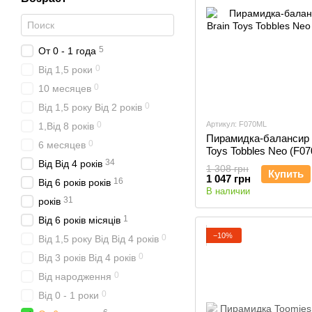
5
От 0 - 1 года
0
Від 1,5 роки
0
10 месяцев
0
Від 1,5 року Від 2 років
0
Артикул: F070ML
1,Від 8 років
Пирамидка-балансир F
0
6 месяцев
Toys Tobbles Neo (F0
34
Від Від 4 років
1 308 грн
Купить
1 047 грн
16
Від 6 років років
В наличии
31
років
1
Від 6 років місяців
−10%
0
Від 1,5 року Від Від 4 років
0
Від 3 років Від 4 років
0
Від народження
0
Від 0 - 1 роки