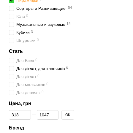
Пирамидки
54
Сортеры и Развивающие
0
Юла
15
Музыкальные и звуковые
3
Кубики
0
Шнуровки
Стать
0
Для Всех
6
Для дівчат, для хлопчиків
0
Для дівчат
0
Для мальчиков
0
Для девочек
Цена, грн
От Цена, грн
До Цена, грн
OK
Бренд