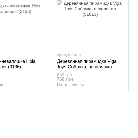
Артикул: 51613
-неваляшка Hola
Деревянная пирамидка Viga
рог (3136)
Toys Собачка, неваляшка
(51613)
852 грн
768 грн
ии
Нет в наличии