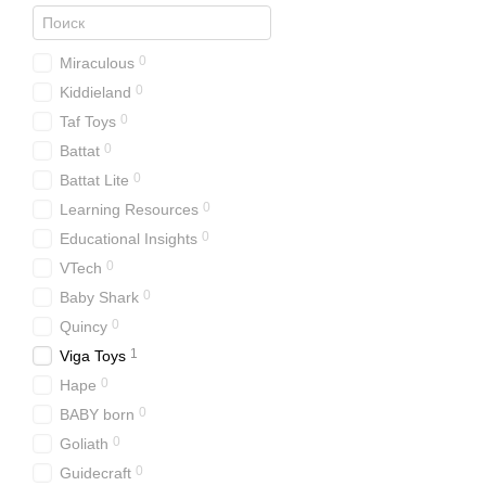
0
Miraculous
0
Kiddieland
0
Taf Toys
0
Battat
0
Battat Lite
0
Learning Resources
0
Educational Insights
0
VTech
0
Baby Shark
0
Quincy
1
Viga Toys
0
Hape
0
BABY born
0
Goliath
0
Guidecraft