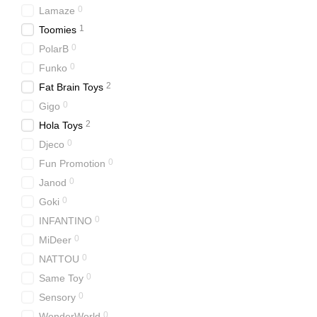
0
Lamaze
1
Toomies
0
PolarB
0
Funko
2
Fat Brain Toys
0
Gigo
2
Hola Toys
0
Djeco
0
Fun Promotion
0
Janod
0
Goki
0
INFANTINO
0
MiDeer
0
NATTOU
0
Same Toy
0
Sensory
0
WonderWorld