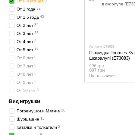
6
От 6 месяцев
32
От 1 года
43
От 1,5 года
32
От 2 лет
35
От 3 лет
8
От 4 лет
Артикул: E73083
17
От 5 лет
Пірамідка Toomies Ку
0
От 6 лет
шкаралупі (E73083)
0
996 грн
От 7 лет
897 грн
0
От 8 лет
Нет в наличии
0
От 9 лет
0
От 10 лет
Вид игрушки
20
Погремушки и Мягкие
15
Шуршащие
2
Каталки и толкатели
6