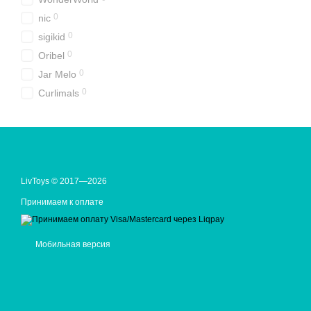
0
nic
0
sigikid
0
Oribel
0
Jar Melo
0
Curlimals
LivToys © 2017—2026
Принимаем к оплате
Мобильная версия