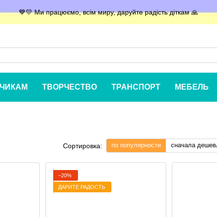
💙💛 Ми працюємо, всім миру, даруйте радість діткам 🙏
ЧИКАМ
ТВОРЧЕСТВО
ТРАНСПОРТ
МЕБЕЛЬ
по популярности
сначала дешев
Сортировка:
−20%
ДАРИТЕ РАДОСТЬ