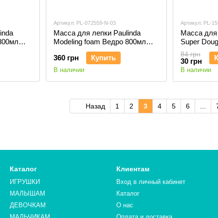
Артикул: PL-072559-N-03
Артикул: PL-15
inda
Масса для лепки Paulinda
Масса для 
800мл
Modeling foam Ведро 800мл
Super Dou
(синий) PL-072559
(подвижные
84 грн
360 грн
Купить
тысячи ше
30 грн
В наличии
В наличии
Назад
1
2
3
4
5
6
...
Каталог
Клиентам
ИГРУШКИ
Вход в личный кабинет
МАЛЫШАМ
Каталог
ДЕВОЧКАМ
О нас
МАЛЬЧИКАМ
Оплата и доставка