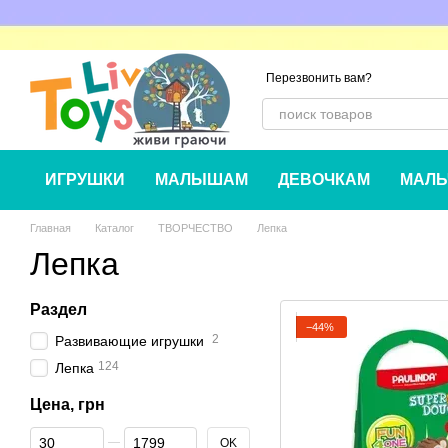
Перейти к основному контенту
Перезвонить вам?
ИГРУШКИ
МАЛЫШАМ
ДЕВОЧКАМ
МАЛЬ
Главная
Каталог
ТВОРЧЕСТВО
Лепка
Лепка
Раздел
−44%
2
Развивающие игрушки
124
Лепка
Цена, грн
От Цена, грн
До Цена, грн
OK