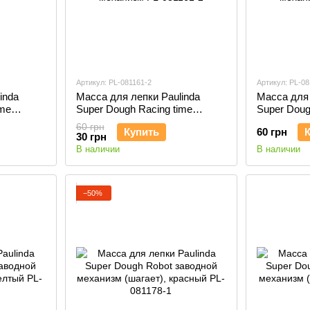
Артикул: PL-081161-2
Артикул: PL-08
inda
Масса для лепки Paulinda
Масса для 
ime
Super Dough Racing time
Super Doug
Машинка розовая
Машинка с
60 грн
Купить
60 грн
м PL-
инерционный механизм PL-
механизм P
30 грн
081161-2
В наличии
В наличии
−50%