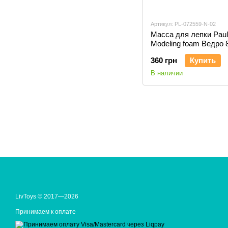
Артикул: PL-072559-N-02
Масса для лепки Paul
Modeling foam Ведро 
(желтый) PL-072559
360 грн
Купить
В наличии
LivToys © 2017—2026
Принимаем к оплате