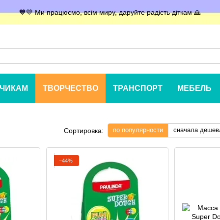
💙💛 Ми працюємо, всім миру, даруйте радість діткам 🙏
ЧИКАМ
ТВОРЧЕСТВО
ТРАНСПОРТ
МЕБЕЛЬ
по популярности
сначала дешев
Сортировка:
−44%