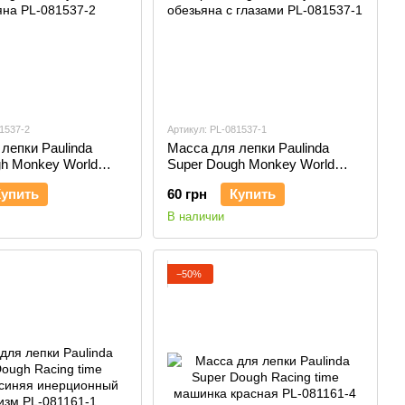
1537-2
Артикул: PL-081537-1
лепки Paulinda
Масса для лепки Paulinda
gh Monkey World
Super Dough Monkey World
L-081537-2
обезьяна с глазами PL-081537-
Купить
60 грн
Купить
1
В наличии
−50%