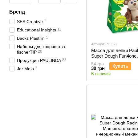
Бренд
1
SES Creative
11
Educational Insights
1
Becks Plastilin
Артикул: PL-1566
Наборы для творчества
Масса для лепки Paul
20
fischerTIP
Super Dough Fun4one
88
Продукция PAULINDA
Обезьяна (подвижные
54 грн
Купить
PL-1566
30 грн
3
Jar Melo
В наличии