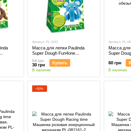
Артикул: PL-1543
Артикул: PL-08
inda
Масса для лепки Paulinda
Масса для 
Super Dough Fun4one
Super Dou
 глаза)
Слоненок (подвижные глаза)
обезьяна P
54 грн
Купить
60 грн
PL-1543
30 грн
В наличии
В наличии
−50%