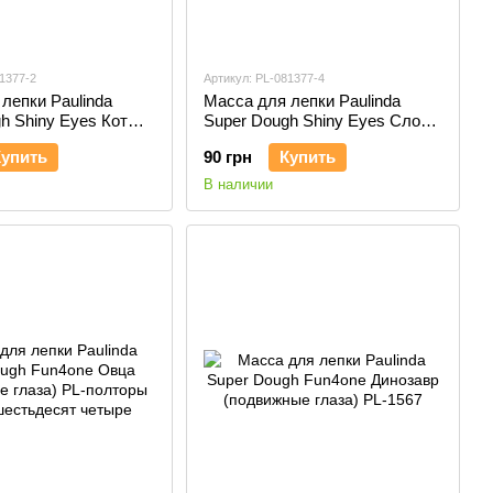
1377-2
Артикул: PL-081377-4
лепки Paulinda
Масса для лепки Paulinda
h Shiny Eyes Кот
Super Dough Shiny Eyes Слон
нцевые глаза PL-
Jonny глянцевые глаза PL-
Купить
90 грн
Купить
081377-4
В наличии