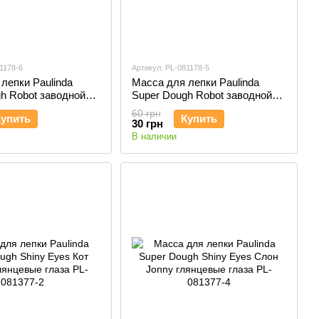
1178-6
Артикул: PL-081178-5
лепки Paulinda
Масса для лепки Paulinda
h Robot заводной
Super Dough Robot заводной
шагает), голубой
механизм (шагает), зеленый
60 грн
Купить
Купить
6
PL-081178-5
30 грн
В наличии