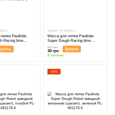
1161-1
Артикул: PL-081161-4
лепки Paulinda
Масса для лепки Paulinda
h Racing time
Super Dough Racing time
иняя инерционный
машинка красная PL-081161-4
60 грн
Купить
Купить
L-081161-1
30 грн
В наличии
−50%