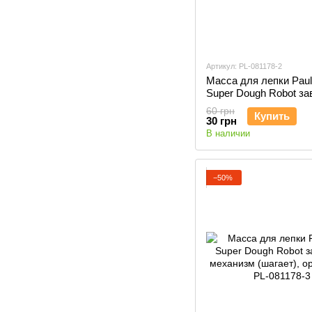
Артикул: PL-081178-2
Масса для лепки Paul
Super Dough Robot за
механизм (шагает), ж
60 грн
Купить
081178-2
30 грн
В наличии
−50%