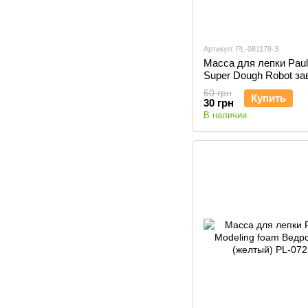
Артикул: PL-081178-3
Масса для лепки Paul
Super Dough Robot за
механизм (шагает), 
60 грн
Купить
PL-081178-3
30 грн
В наличии