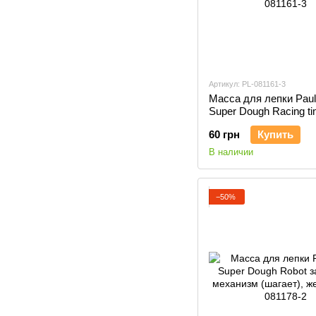
Артикул: PL-081161-3
Масса для лепки Paul
Super Dough Racing t
Машинка оранжевая,
60 грн
Купить
инерционный механиз
081161-3
В наличии
−50%