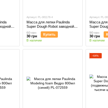
Артикул: PL-081178-4
Артикул: PL-08
inda
Масса для лепки Paulinda
Масса для 
водной
Super Dough Robot заводной
Super Doug
оранжевый
механизм (шагает),
Mimmy гля
60 грн
90 грн
Купить
фиолетовый PL-081178-4
081377-2
30 грн
30 грн
В наличии
В наличии
−64%