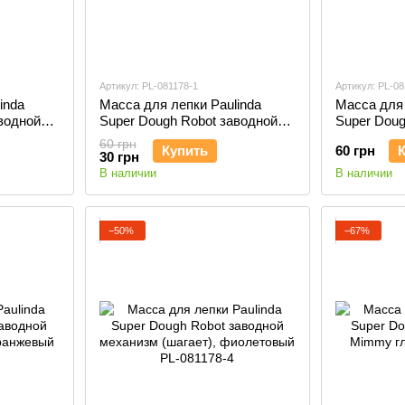
Артикул: PL-081178-1
Артикул: PL-08
inda
Масса для лепки Paulinda
Масса для 
водной
Super Dough Robot заводной
Super Doug
елтый PL-
механизм (шагает), красный
механизм (
60 грн
Купить
60 грн
PL-081178-1
PL-081178-
30 грн
В наличии
В наличии
−50%
−67%