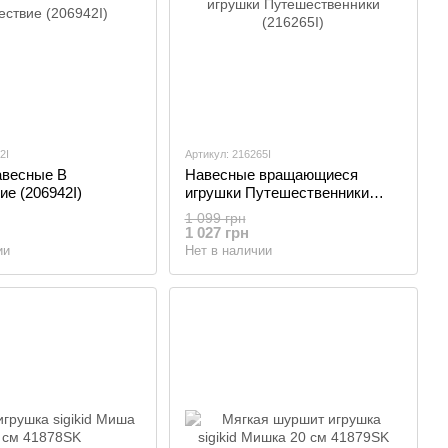
2I
Артикул: 216265I
авесные В
Навесные вращающиеся
е (206942I)
игрушки Путешественники
(216265I)
1 099 грн
1 027 грн
ии
Нет в наличии