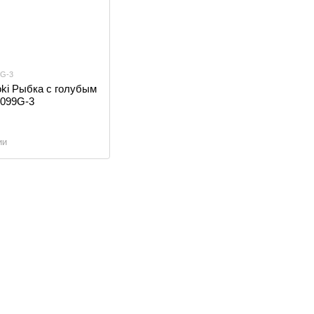
9G-3
ki Рыбка с голубым
5099G-3
ии