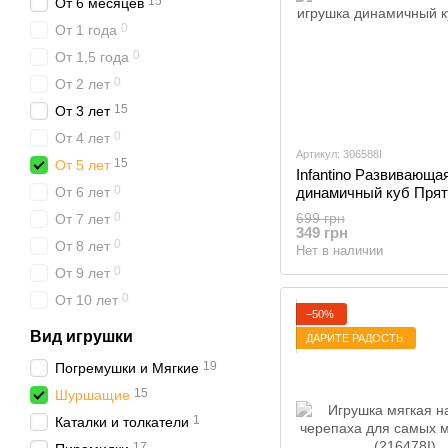
15
От 6 месяцев
0
От 1 года
0
От 1,5 года
0
От 2 лет
15
От 3 лет
0
От 4 лет
Артикул: 306588I
15
От 5 лет
Infantino Развивающа
0
От 6 лет
динамичный куб Прят
0
699 грн
От 7 лет
349 грн
0
От 8 лет
Нет в наличии
0
От 9 лет
0
От 10 лет
−50%
Вид игрушки
ДАРИТЕ РАДОСТЬ
19
Погремушки и Мягкие
15
Шуршащие
1
Каталки и толкатели
17