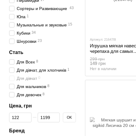
Пирамидки
43
Сортеры и Развивающие
1
Юла
15
Музыкальные и звуковые
34
Кубики
Артикул: 216478I
23
Шнуровки
Игрушка мягкая наве
черепаха для самых
Стать
маленьких (216478I)
299 грн
8
Для Всех
149 грн
Нет в наличии
1
Для дівчат, для хлопчиків
0
Для дівчат
8
Для мальчиков
8
Для девочек
Цена, грн
От Цена, грн
До Цена, грн
OK
Бренд