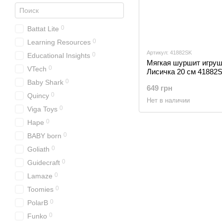
0
Battat Lite
0
Learning Resources
Артикул: 41882SK
0
Educational Insights
Мягкая шуршит игрушк
0
VTech
Лисичка 20 см 41882
0
Baby Shark
649 грн
0
Quincy
Нет в наличии
0
Viga Toys
0
Hape
0
BABY born
0
Goliath
0
Guidecraft
0
Lamaze
0
Toomies
0
PolarB
0
Funko