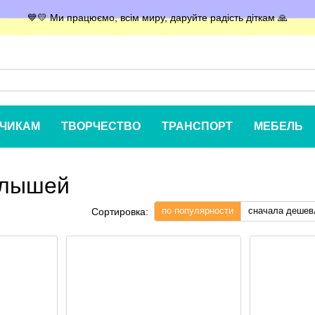
💙💛 Ми працюємо, всім миру, даруйте радість діткам 🙏
ЧИКАМ
ТВОРЧЕСТВО
ТРАНСПОРТ
МЕБЕЛЬ
алышей
по популярности
сначала дешев
Сортировка: