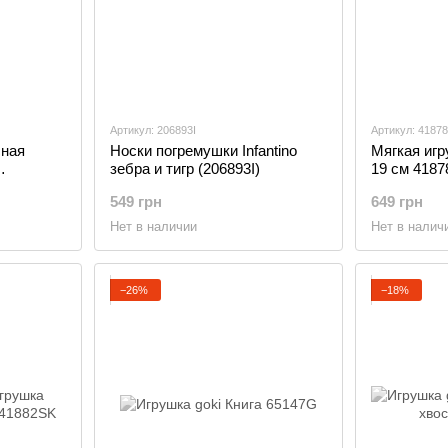
Артикул: 206893I
Артикул: 4187
сная
Носки погремушки Infantino
Мягкая игр
зебра и тигр (206893I)
19 см 418
549 грн
649 грн
Нет в наличии
Нет в налич
−26%
−18%