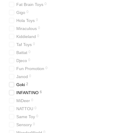
0
Fat Brain Toys
0
Gigo
0
Hola Toys
0
Miraculous
0
Kiddieland
0
Taf Toys
0
Battat
0
Djeco
0
Fun Promotion
0
Janod
2
Goki
6
INFANTINO
0
MiDeer
0
NATTOU
0
Same Toy
0
Sensory
0
WonderWorld