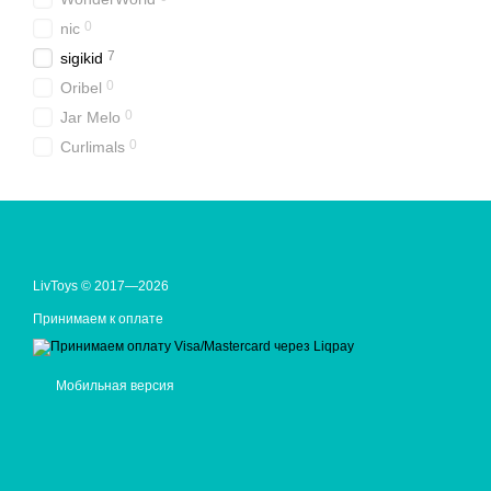
0
nic
7
sigikid
0
Oribel
0
Jar Melo
0
Curlimals
LivToys © 2017—2026
Принимаем к оплате
Мобильная версия