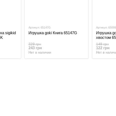
Артикул: 65147G
Артикул: 6509
а sigikid
Игрушка goki Книга 65147G
Игрушка go
SK
хвостом 6
329 грн
149 грн
243 грн
122 грн
Нет в наличии
Нет в налич