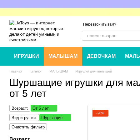
Перейти к основному контенту
Перезвонить вам?
ИГРУШКИ
МАЛЫШАМ
ДЕВОЧКАМ
МАЛЬ
Главная
Каталог
МАЛЫШАМ
Игрушки для малышей
Шуршащие игрушки для м
от 5 лет
Возраст:
От 5 лет
−20%
Вид игрушки:
Шуршащие
Очистить фильтр
Возраст