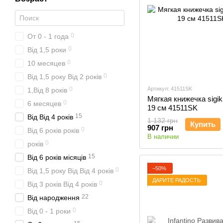
0
От 0 - 1 года
0
Від 1,5 роки
0
10 месяцев
0
Від 1,5 року Від 2 років
0
Артикул: 41511SK
1,Від 8 років
Мягкая книжечка sigik
0
6 месяцев
19 см 41511SK
15
Від Від 4 років
1 132 грн
Купить
907 грн
0
Від 6 років років
В наличии
0
років
15
Від 6 років місяців
−50%
0
Від 1,5 року Від Від 4 років
ДАРИТЕ РАДОСТЬ
0
Від 3 років Від 4 років
22
Від народження
0
Від 0 - 1 роки