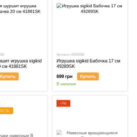
1SK
Артикул: 49289SK
шит игрушка sigikid
Игрушка sigikid Бабочка 17 см
0 см 41881SK
49289SK
Купить
699 грн
Купить
В наличии
−7%
ДОСТЬ