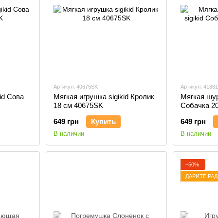
Артикул: 40675SK
Артикул: 4188
id Cова
Мягкая игрушка sigikid Кролик
Мягкая шур
18 см 40675SK
Собачка 2
649 грн
Купить
649 грн
В наличии
В наличии
−50%
ДАРИТЕ РА