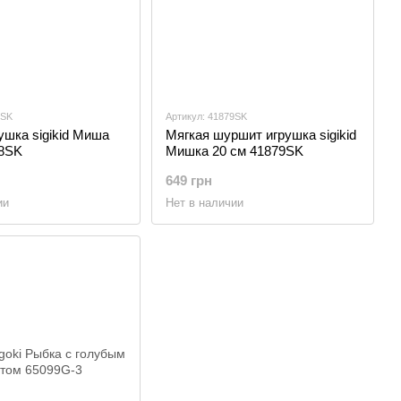
8SK
Артикул: 41879SK
ушка sigikid Миша
Мягкая шуршит игрушка sigikid
78SK
Мишка 20 см 41879SK
649 грн
ии
Нет в наличии